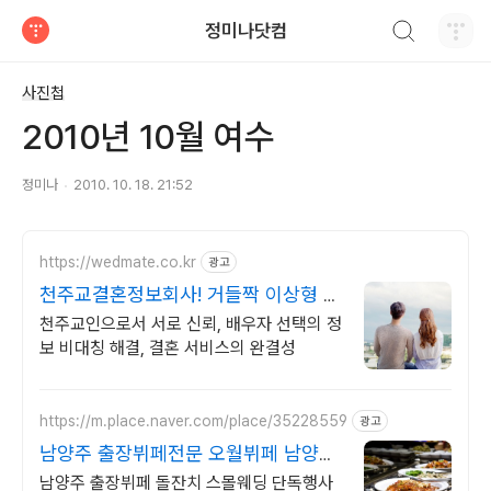
검색하기
정미나닷컴
티스토리
사진첩
2010년 10월 여수
정미나
2010. 10. 18. 21:52
https://wedmate.co.kr
광고
천주교결혼정보회사! 거들짝 이상형 프
로필 무료 받아보기
천주교인으로서 서로 신뢰, 배우자 선택의 정
보 비대칭 해결, 결혼 서비스의 완결성
https://m.place.naver.com/place/35228559
광고
남양주 출장뷔페전문 오월뷔페 남양주
프리미엄 행사전문뷔페
남양주 출장뷔페 돌잔치 스몰웨딩 단독행사