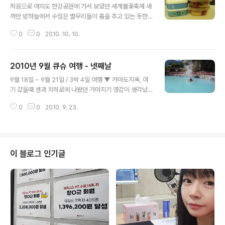
처음으로 여의도 한강공원에 가서 보았던 세계불꽃축제 새
까만 밤하늘에서 수많은 별무리들이 춤을 추고 있는 듯한
착각을 불러일으켰던.. 그 때 BGM으로 깔렸던 Nud`app
0
0
2010. 10. 10.
les의 I can fly도 정말 멋졌어! ▼ 뽀너스~!! 불꽃축제 끝
나고 두리랑 한강에서 맥주와 함께 먹었던 샌드위치 도시
락 :-) ▼ Nud`apples의 I can fly
2010년 9월 큐슈 여행 - 넷째날
글 내용
9월 18일 ~ 9월 21일 / 3박 4일 여행 ▼ 카마도지옥, 여
기 갔을때 센과 치히로에 나왔던 가마지기 영감이 생각났
어. ▼ 족욕중 ▼ 다자이후텐만구, 학문의 신을 모시는 신
0
0
2010. 9. 23.
사 ▼ 소 머리를 쓰다듬으면 공부운이 치솟는다고.. ▼ 그
래서 나도 한 번 쓰다듬어 보았다!! 이제 나 완전 똑똑해지
는거~? ▼ 넌 누구냐 ▼ 큐슈의 코엑스, 캐널시티 이것으
로 큐슈 온천 패키지 가족 여행 끝.
이 블로그 인기글