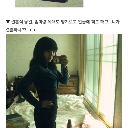
▼ 결혼식 당일, 엄마랑 목욕도 댕겨오고 얼굴에 팩도 하고.. 니가
결혼하냐?? ㅋㅋ