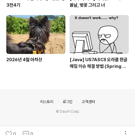
3전4기
봄날, 벚꽃 그리고 너
2026년 4월 아차산
[Java] US7ASCII 오라클 한글
깨짐 이슈 해결 방법 (Spring bo
ot, UTF-8)
의안내
티스토리
로그인
고객센터
© Daum Corp.
0
0