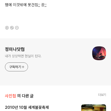
땜에 이것밖에 못건짐;; 끙;;
(새창열림)
로그 정보
정미나닷컴
내가 상상하면 현실이 된다.
구독하기
더보기
사진첩
의 다른 글
2010년 10월 세계불꽃축제
글 내용