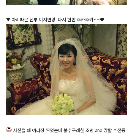
▼ 아리따운 신부 이지연양, 다시 한번 추카추카~~♥
사진을 꽤 여러장 찍었는데 붉수구레한 조명 and 망할 수전증