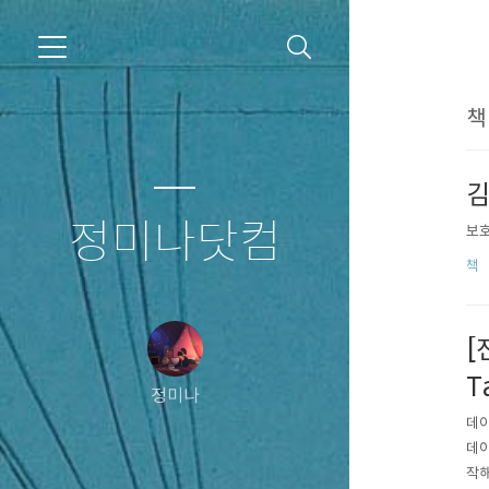
책 
김
정미나닷컴
보호
책
[
T
정미나
데이
데이
작해