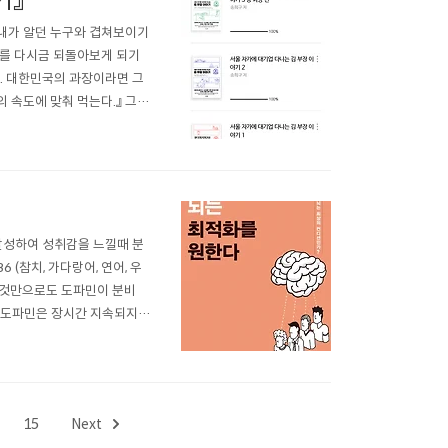
기』
내가 알던 누구와 겹쳐보이기
터를 다시금 되돌아보게 되기
있다. 대한민국의 과장이라면 그
의 속도에 맞춰 먹는다.』 그동
를 표한다. 『인생은 살아가면
많이 만난 것 같다. 어제의
 달성하여 성취감을 느낄때 분
6 (참치, 가다랑어, 연어, 우
우는 것만으로도 도파민이 분비
다. (도파민은 장시간 지속되지
하면 자신에게 충분한 보상을 준
15
Next