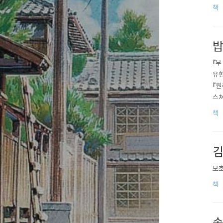
(스
책
면서
밥
『부
유한
『원
스쳐
현실
책
로 
김
보호
책