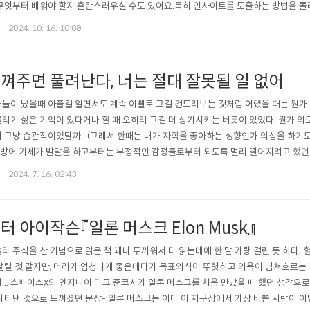
무엇부터 배워야 할지 혼란스러우실 수도 있어요.특히 인사이트를 도출하는 방법을 몰
고 있는 상황이라면 더더욱 막막함을 느끼실 겁니다.문제 해결을 위해 여러 권의 책을
2024. 10. 16. 10:08
있습니다.물론 이런 문제를 해결하기 위해 다양한 학습 리소스를 찾아볼 수 있습니다. 
권 산다거나..
껴주면 풀려난다, 너는 절대 잘못될 일 없어
늘이 났을때 아플걸 알면서도 계속 이빨로 그걸 건드려보는 것처럼 어렸을 때는 뭔가
리기 싫은 기억이 있다거나 할 때 오히려 그걸 더 상기시키는 버릇이 있었다. 뭔가 의
 그냥 습관적이었달까.. (그래서 한때는 내가 자학을 좋아하는 성향인가 의심을 하기도
. 방어 기제가 발달을 하고부터는 부정적인 감정들로부터 되도록 멀리 떨어지려고 했던것
유지해야 내 삶에 좋은 것들이 끌려온다는 강박(?) 비스무리한게 있었기도 하다. 지난 
2024. 7. 16. 02:43
 잘못 생각하고 있었음을 깨달았다. 아.. 오히려 어린 시절의 내가 용감했던 거구나. 
지 말고 정..
터 아이작슨『일론 머스크 Elon Musk』
라 주식을 산 기념으로 읽은 책 꽤나 두꺼워서 다 읽는데에 한 달 가량 걸린 듯 하다. 헐,
날릴 것 같지만, 머리가 엄청나게 좋은데다가 목표의식이 뚜렷하고 의욕이 넘쳐흐르는 
... 스페이스X의 엔지니어 마크 준코사가 일론 머스크를 처음 만났을 때 했던 생각으
나타낸 것으로 느껴졌던 문장- 일론 머스크는 아마 이 지구상에서 가장 바쁜 사람이 아닐