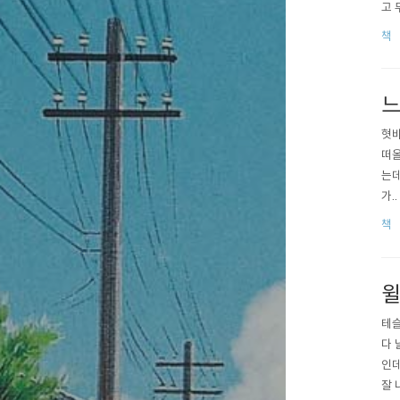
고 
못하
책
수 
러 
느
혓바
떠올
는데
가.
를 
책
내가
피하
윌
테슬
다 
인데
잘 