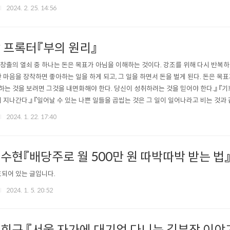
타링크 포함), 트위터, 보링컴퍼니, 뉴럴링크, 엑스닷에이아이... 스티브 잡스보다 3배
2024. 2. 25. 14:56
 사사건건 모든 일에 참견하고 태클 걸고 가이드까지 주는 걸 보고 저 사람은 도대체 잠을
 프록터『부의 원리』
 창출의 열쇠 중 하나는 돈은 목표가 아님을 이해하는 것이다. 강조를 위해 다시 반복하
 마음을 장착하면 좋아하는 일을 하게 되고, 그 일을 하면서 돈을 벌게 된다. 돈은 목표
하는 것을 보려면 그것을 내면화해야 한다. 당신이 성취하려는 것을 믿어야 한다.』 『기
 지나간다.』 『일어날 수 있는 나쁜 일들을 곱씹는 것은 그 일이 일어나라고 비는 것과 
은 당신이 과거에 했던 노력의 발현이다.』 『당신의 잠재의식은 당신이 부유한 삶을 단
2024. 1. 22. 17:40
부유한 삶을 살고 있는지 구분하지 못한다.』 『우리 삶의 모든 것은 우리의 생각이 끌어온 
수현『배당주로 월 500만 원 따박따박 받는 법
되어 있는 글입니다.
2024. 1. 5. 20:52