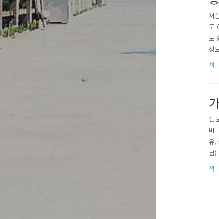
송
처음
도 
도 
정도
안 
책
서 
동지
가
1.
비 
유,
됨)
않으
책
다.