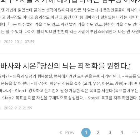
희구 『서울 자가에 대기업 다니는 김부장 이야
엔 가볍게 읽었는데 끝에는 생각이 많아지게 만든 책 읽는내내 등장인물들이 회사의 
하고 김부장도 아니고 송과장도 아닌 그 중간 어디쯤 애매하게 걸쳐있는 나라는 캐릭
했다. 『나는 아주 빨리 먹을 수도 있고, 약간 빨리 먹을 수도 있고, 천천히 먹을 수도 
는 할 수 있다. 나까지 빨리 먹으면 천천히 먹는 사람이 부담스러워진다. 나는 권 사원
내 속도에 맞춰주었을 몇몇 사람들이 떠올랐던 장면, 너무 늦었지만 그들의 배려에 감사
2022. 10. 1. 07:59
고수를 만날 필요가 있다.』 지금에 와 돌이켜보니 난 회사라는 곳에서 좋은 사람들을 참 
가 오..
바사와 시온『당신의 뇌는 최적화를 원한다』
 도파민 - 의욕과 열정의 행복물질, 행복해지려면 도파민을 분비시키면 된다. - 목표를
- 운동을 할 때 분비 - 티로신이 함유된 식품을 섭취 (고기, 우유, 아몬드, 땅콩) + 비타민B
 바나나) - Step1. 명확하고 단기간에 달성 가능한 작은 목표를 세운다.(목표를 세
 - Step2. 목표를 이룬 자신을 구체적으로 상상한다. - Step3. 목표를 자주 확인한
므로 중간중간 리필이 필요함) - Step4. 즐겁게 실행한다. - Step5. 목표를 달성
2022. 9. 2. 21:59
 - Step6. 즉시 '더 높은 목표'를 새롭게 세운다. (현재의 자신에게 만족하..
Prev
1
2
3
4
···