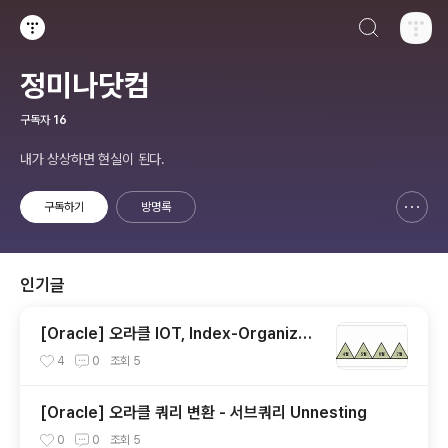
검색하기
티스토리
정미나닷컴
구독자
16
내가 상상하면 현실이 된다.
구독하기
방명록
신고하기 레이어
열기
인기글
[Oracle] 오라클 IOT, Index-Organized
Table, 클러스터 테이블
4
0
조회
5
[Oracle] 오라클 쿼리 변환 - 서브쿼리 Unnesting
0
0
조회
5