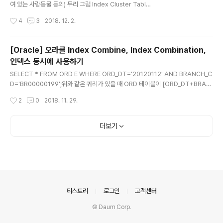
여 있는 사람동물 등의) 무리 그럼 Index Cluster Table
은 인덱스 별로 모여있는 테이블(?) 정도로 이해하면 되려
작성시간
4
3
2018. 12. 2.
나.. 일단 클러스터는 DB Object 개념의 하나이다. 일반
적으로 우리가 알고 있는 구조가 [테이블] ↔ [인덱스] 분
리형이고 IOT가 [테이블=인덱스] 일체형이라고 한다면
[Oracle] 오라클 Index Combine, Index Combination,
인덱스 클러스터 테이블은 이 둘의 중간쯤이라고 생각하면
인덱스 동시에 사용하기
되겠다. 백문이 불여일견이므로 일단 직접 만들어보면서
글 내용
이 놈이 어떻게 생겨먹은 놈인지 알아보도록 하자. ① 데이
SELECT * FROM ORD E WHERE ORD_DT='20120112' AND BRANCH_C
터를 저장할 클러스터를 생성한다.CREATE CLUSTER
D='BR00000199';위와 같은 쿼리가 있을 때 ORD 테이블이 [ORD_DT+BRAN
C_DEPTNO (DEPTNO NUMBER(2)) INDEX;: 클러스
CH_CD] 컬럼으로 이루어진 결합인덱스를 갖고 있다면 정말 Perfect 하겠지만 O
작성시간
2
0
2018. 11. 29.
터의 이름을 C_DEPTNO로 정하고 인덱스로..
RD_X01 > ORD_DT ORD_X02 > BRANCH_CD 이렇게 각각의 단일 인덱스만
을 갖고 있다면 우리는 둘 중 어떤 인덱스를 타게 하는 것이 좋을지 고민하지 않을 수
없다. (물론 대부분의 경우 그냥 옵티마이저의 판단에 맡길테지만..) 이런 경우 Inde
더보기
x Combine을 사용하면 고민할 필요 없이 두 개의 인덱스를 모두 사용할 수 있다.S
ELECT /*+ index_combine(e ord_x01 ord_x02) */ ..
의안내
티스토리
로그인
고객센터
© Daum Corp.