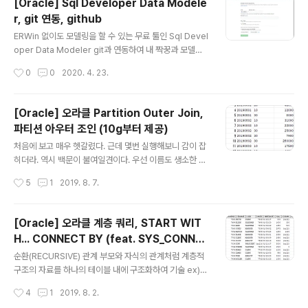
[Oracle] Sql Developer Data Modele
s Spring Tools 4 is the next generation of Sprin
r, git 연동, github
g tooling Largely rebuilt from scratch, Spring To
글 내용
ols 4 provides world-class support for develop
ERWin 없이도 모델링을 할 수 있는 무료 툴인 Sql Devel
ing Sprin..
oper Data Modeler git과 연동하여 내 짝꿍과 모델링
한 내용을 공유해보자. 이제 짝꿍과 협업하여 멋진 모델링
작성시간
0
0
2020. 4. 23.
을 하면 된다. 끝.
[Oracle] 오라클 Partition Outer Join,
파티션 아우터 조인 (10g부터 제공)
글 내용
처음에 보고 매우 헷갈렸다. 근데 몇번 실행해보니 감이 잡
히더라. 역시 백문이 불여일견이다. 우선 이름도 생소한 Pa
rtition Outer Join이 어떨 때 쓰이는지를 알아보자. 날짜
작성시간
5
1
2019. 8. 7.
별, 매체별 주문 테이블이 있다. 그리고 매체정보 테이블이
있다. 이 두 테이블을 JOIN하여 아래와 같은 결과를 도출
하고자 한다. 일단 MEDIA_NM이 빠짐없이 나와야하므로
[Oracle] 오라클 계층 쿼리, START WIT
드라이빙 테이블은 매체정보 테이블이 되겠다. 이 매체정
H... CONNECT BY (feat. SYS_CONNE
보 테이블을 OUTER JOIN 한다. 뭐랑? 주문 테이블을 O
글 내용
CT_BY_PATH 함수)
RD_DT 컬럼으로 그룹핑한 애들이랑.. 그러려면 주문 테이
순환(RECURSIVE) 관계 부모와 자식의 관계처럼 계층적
블을 ORD_DT 기준으로 PARTITION 해야 하므로 PAR
구조의 자료를 하나의 테이블 내에 구조화하여 기술 ex)
TITION BY 구문에는 ORD_DT 컬럼이 들어가게 된다. S
카테고리 테이블이나 조직도 테이블 7369 사번 SMITH
작성시간
4
1
2019. 8. 2.
ELECT TO_CHAR(ORD_DT, 'YYY..
의 매니저는 7902 사번 FORD → 7902 FORD의 매니