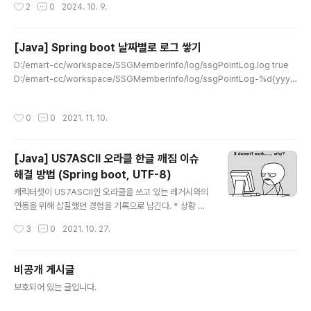
작성시간
2
0
2024. 10. 9.
데이터 분석/..
[Java] Spring boot 날짜별로 로그 쌓기
글 내용
D:/emart-cc/workspace/SSGMemberInfo/log/ssgPointLog.log true
D:/emart-cc/workspace/SSGMemberInfo/log/ssgPointLog-%d{yyyy
-MM-dd}.%i.log 100MB 10 %d{yyyy-MM-dd HH:mm:ss.SSS} %highlig
ht(%-5level) [ %cyan(%logger) ] : %msg%n ${DIR_SERVER}/ssgPoint
작성시간
0
0
2021. 11. 10.
Log.log true ${DIR_SERVER}/ssgPointLog-%d{yyyy-MM-dd}.%i.log 1
00MB 90 %d{yyyy-MM-dd HH:mm:ss.SSS} %highlight(%-5level) [ %c
yan(%logger) ] : %msg%n %d{yyyy-..
[Java] US7ASCII 오라클 한글 깨짐 이슈
해결 방법 (Spring boot, UTF-8)
글 내용
캐릭터셋이 US7ASCII인 오라클을 쓰고 있는 레거시와의
연동을 위해 삽질했던 경험을 기록으로 남긴다. * 상황 설
명 데이터를 가지고 오는 어플리케이션 : Java, Spring b
작성시간
3
0
2021. 10. 27.
oot, UTF-8 * 이 어플리케이션은 AWS EC2 서버에 올
라가 데이터 조회 API 역할을 하게 되며 이 API를 호출하
는 녀석은 AWS API Gateway에 등록되어 있는 Lambd
비공개 게시글
a임 여기서 최대의 난제는 한글이 깨진다는 거였고 구글링
글 내용
보호되어 있는 글입니다.
을 해본 결과 아래와 같은 방식으로 하면 된다는 글들이 많
았다. new String(str.getBytes("8859_1"), "UTF-