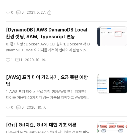
8") 안됐다.. 그렇다면, new String(str.getBytes("885
9_1"), "KSC5601") 역시 안됐다.. 그래서, new Str..
작성시간
0
0
2021. 5. 27.
[DynamoDB] AWS DynamoDB Local
환경 셋팅, SAM, Typescript 연동
글 내용
0. 준비사항 : Docker, AWS CLI 설치 1. Docker에서 D
ynamoDB Local 이미지를 가져와 컨테이너 실행 > pull
amazon/dynamodb-local > docker run -d -p 80
작성시간
1
1
2020. 10. 16.
00:8000 amazon/dynamodb-local 2. DynamoD
B Workbench 설치(모델링 툴) ※ DynamoDB CLI 사
용에 자신있으면 굳이 설치하지 않아도 됨 - 다운로드 Do
[AWS] 프리 티어 가입하기, 요금 폭탄 예방
wnload NoSQL Workbench - Amazon DynamoD
법
B 이 페이지에 작업이 필요하다는 점을 알려 주셔서 감사
글 내용
합니다. 실망시켜 드려 죄송합니다. 잠깐 시간을 내어 설명
1. AWS 프리 티어 > 무료 계정 생성AWS 프리 티어프리
서를 향상시킬 수 있는 방법에 대해 말씀해 주십시오. doc
티어를 이용해 60가지가 넘는 제품을 체험하고 AWS에
s.aws.amazon.com - 사용 가이드 NoSQ..
구축할 수 있습니다. 사용하는 제품에 따라 세 가지 유형의
작성시간
0
0
2020. 10. 7.
프리 티어 오퍼가 제공됩니다. 각 제품에 대한 자세한 내용
은 아래를 참조하aws.amazon.com ※ 모든 정보는 영어
로 작성해야 함! 이 단계에서 뭔가 불안하고 찝찝할 수 있으
[Git] Git이란, Git에 대한 기초 이론
나 걱정하지 않아도 된다. 카드 인증을 위해 1달러가 결제
글 내용
대부분의 VCS(Subversion 등)가 관리하는 정보는 파일