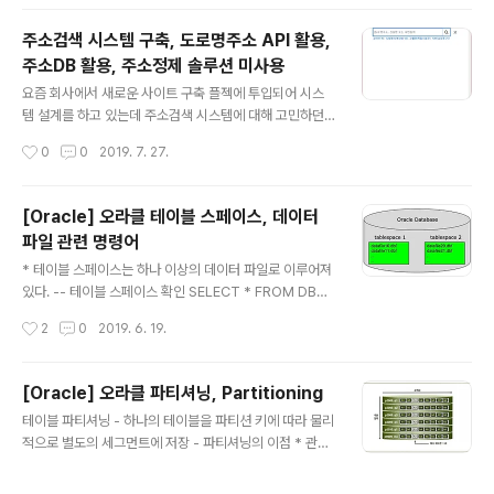
저는 7566 사번 JONES → 7566 사번 JONES의 매니
저는 7839 KING ▶ 7369
주소검색 시스템 구축, 도로명주소 API 활용,
주소DB 활용, 주소정제 솔루션 미사용
글 내용
요즘 회사에서 새로운 사이트 구축 플젝에 투입되어 시스
템 설계를 하고 있는데 주소검색 시스템에 대해 고민하던
중 신박한 정보가 있어 공유하고자 함물론 이미 알고 계신
작성시간
0
0
2019. 7. 27.
분들도 많을거라 생각되지만.. 사실 이전에 운영했던 사이
트나 더 이전에 운영했던 사이트 모두 주소정제 솔루션을
사용했어서 이번에도 막연하게 사용해야겠거니 생각하고
[Oracle] 오라클 테이블 스페이스, 데이터
있었는데 따져보니 굳이 돈 들이지 않고 오픈 API를 사용
파일 관련 명령어
해도 문제가 없을 것 같다는 생각이.. ▲ 제공되는 검색 UI,
글 내용
하단에 도로명주소 로고 변경 가능 도로명주소 개발자센터
* 테이블 스페이스는 하나 이상의 데이터 파일로 이루어져
https://www.juso.go.kr/addrlink/main.do?cPath=
있다. -- 테이블 스페이스 확인 SELECT * FROM DBA_
99MM 도로명주소 안내 시스템 - 주소 검색 관련 오픈 A
TABLESPACES;SELECT * FROM DBA_DATA_FIL
작성시간
2
0
2019. 6. 19.
PI 제공 (XML, JSON 형식 제공) - 당연한 말이지만 표..
ES; -- 테이블 스페이스 생성 CREATE TABLESPACE
[Tablespace Name] DATAFILE '데이터파일 경로\M
Y_DATA01.dbf' SIZE 30G AUTOEXTEND ON; --
[Oracle] 오라클 파티셔닝, Partitioning
USER에 테이블 스페이스 할당 ALTER USER [User Na
글 내용
테이블 파티셔닝 - 하나의 테이블을 파티션 키에 따라 물리
me] DEFAULT TABLESPACE [Tablespace Name]
적으로 별도의 세그먼트에 저장 - 파티셔닝의 이점 * 관리
QUOTA UNLIMITED ON [Tablespace Name] TE
적 측면 : 파티션 단위 백업, 추가, 삭제, 변경 * 성능적 측면
MPORARY TABLESPACE TEMP; -- 테이블이 속한
: 파티션 단위 조회 및 DML 수행 - 클러스터, IOT와 마찬
테이블 스페이스 확인 SELECT TAB..