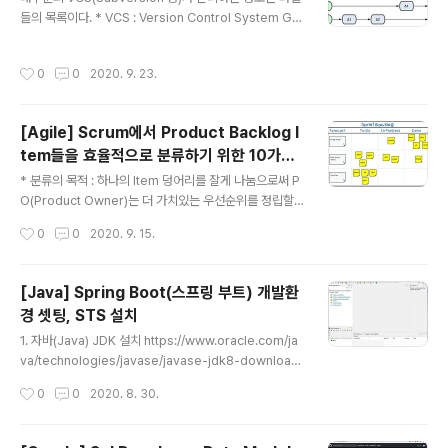
되지만 나중에 환불되더라. 2. 로그인로그인을 해보자Am
들의 목록이다. * VCS : Version Control System Git
azon Web Services Sign-In이메일: 비밀번호 비밀번
의 데이터는 파일 시스템의 스냅샷이라 할 수 있으며 크기
호 찾기 로그인 다른 계정으로 로그인 AWS 계정 새로 만
가 아주 작다. Git의 특징 - 거의 모든 명령이 로컬에서 이
들기 귀하의 계정은 멀티 팩터 인증(MFA)을 사용하여 보
작성시간
0
0
2020. 9. 23.
루어지므로 속도가 미친듯이 빠르다. - 프로젝트의 모든 히
호됩니다. 로그인을 마치려면 MFA 디바이스를 켜거나 본
스토리가 로컬 디스크에 저장 - 오프라인 상태에서도 커밋
후 ..
가능 - Git은 파일을 이름으로 저장하지 않고 해당 파일의
[Agile] Scrum에서 Product Backlog I
해시로 저장 Git의 상태 - Modified : 수정한 파일을 아직
tem들을 효율적으로 분류하기 위한 10가지
로컬 데이터베이스에 커밋하지 않은 상태 - Staged : 현
글 내용
전략
재 수정한 파일을 곧 커밋할 거라고 표시한 상태 - Commi
* 분류의 목적 : 하나의 Item 덩어리를 잘게 나눔으로써 P
tted : 데이터가 로컬 데이터베이스 안에 저장된 상태 Git
O(Product Owner)는 더 가치있는 우선순위를 정립할
의 저장 단계 - Work..
수 있다. 1. Workflow 단계별로 분류 Workflow를 포함
작성시간
0
0
2020. 9. 15.
하고 있는 PBI(Product Backlog Item)의 경우 항목을
개별적으로 분류 2. Business Rule에 따른 분류 PBI에
포함되어 있는 Business Rule에 따라 분류(Business
[Java] Spring Boot(스프링 부트) 개발환
Rule이 때때로 표면에 드러나있지 않을 수도 있으므로 잘
경 셋팅, STS 설치
캐치해야 함, 최소주문금액 같은 것들..) 3. Happy/Unha
글 내용
ppy flow에 따른 분류 Happy flow: 모든것이 정상적일
1. 자바(Java) JDK 설치 https://www.oracle.com/ja
때의 프로세스 흐름 Unhappy flow: Exception 등의 비
va/technologies/javase/javase-jdk8-download
정상적인 상황에서 프로세스 흐름 4. Device..
s.html jdk-8u261-windows-x64.exe 다운로드 및
작성시간
0
0
2020. 8. 30.
실행 (실행파일은 본인의 OS에 맞게 선택) 2. 환경변수 설
정 3. STS 설치 STS(Spring Tool Suit)는 Spring이
탑재된 eclipse라고 생각하면 됨 http://spring.io/tool