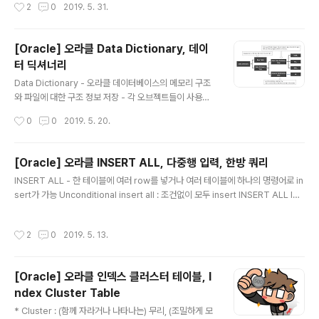
작성시간
2
0
2019. 5. 31.
가지로 관련 있는 데이터가 흩어지지 않고 물리적으로 인
접하도록 저장하는 클러스터링 기술에 속함 - 내부에 몇 개
의 세그먼트를 생성하고 그것들이 논리적으로 하나의 오브
[Oracle] 오라클 Data Dictionary, 데이
젝트임을 메타 정보로 딕셔너리에 저장해 두는 것(테이블:
터 딕셔너리
세그먼트 = 1:M) 오라클 버전 8 이전에는 파티션 뷰를 통
글 내용
해 파티션 기능을 구현하는 수동 파티셔닝을 이용했는데
Data Dictionary - 오라클 데이터베이스의 메모리 구조
실제로 11버전을 사용하고 있는 지금 시스템에서도 이런
와 파일에 대한 구조 정보 저장 - 각 오브젝트들이 사용하
형태의 VIEW를 본적이 있다. 테이블명_201901 테이블
고 있는 공간들의 정보 저장 - 제약 조건 정보 저장 - 사용
작성시간
0
0
2019. 5. 20.
명_201902 ..
자 관련 정보 저장 - Role, Privilege 관련 정보 저장 - 감
사 및 보안 관련 정보 저장 v$sql - 라이브러리 캐시에 캐
싱돼 있는 각 Child 커서에 대한 수행통계를 보여준다. -
[Oracle] 오라클 INSERT ALL, 다중행 입력, 한방 쿼리
쿼리가 수행을 마칠 때마다 갱신(수행시간이 긴 쿼리는 5
글 내용
INSERT ALL - 한 테이블에 여러 row를 넣거나 여러 테이블에 하나의 명령어로 in
초마다 갱신) SELECT /* 라이브러리 캐시에 저장된 SQL
sert가 가능 Unconditional insert all : 조건없이 모두 insert INSERT ALL IN
커서 자체에 대한 정보 */ SQL_ID, CHILD_NUMBER, S
TO CUST_TEL VALUES (CUST_NO, TEL_NO) INTO CUST_ADDR VALU
QL_TEXT, SQL_FULLTEXT, PARSING_SCHEMA_
ES (CUST_NO, POST_NO, ADDR_1, ADDR_2) SELECT CUST_NO, TEL_
NAME /* SQL 커서에 의해 사용되는 메모리 사용량 */ ,
작성시간
2
0
2019. 5. 13.
NO, POST_NO, ADDR_1, ADDR_2 FROM CUSTOMER; Conditional inser
SHAR..
t all : 조건에 맞는 행들만 insert INSERT ALL WHEN SALE_PRICE >= 10000
00 INTO HIGH_ORDER VALUES (ORDER_NO, GOODS_CODE,..
[Oracle] 오라클 인덱스 클러스터 테이블, I
ndex Cluster Table
글 내용
* Cluster : (함께 자라거나 나타나는) 무리, (조밀하게 모