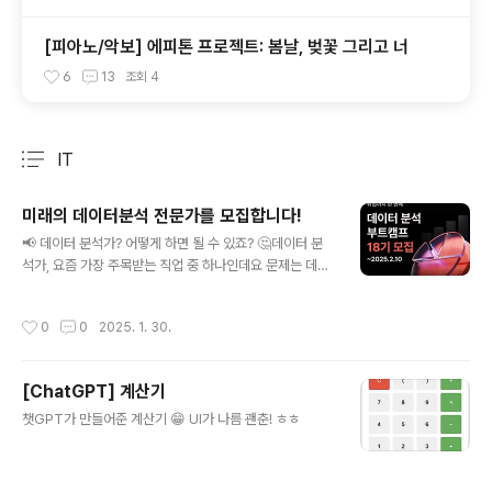
[피아노/악보] 에피톤 프로젝트: 봄날, 벚꽃 그리고 너
6
13
조회
4
IT
분류 전체보기
주요 글 목록
미래의 데이터분석 전문가를 모집합니다!
글 내용
📢 데이터 분석가? 어떻게 하면 될 수 있죠? 🤔데이터 분
석가, 요즘 가장 주목받는 직업 중 하나인데요 문제는 데이
터 분석가가 되고 싶다 라고 생각해도막상 어떻게 시작해
야 할지 막막한 분들이 많다는 거예요. 프로그래밍부터 배
작성시간
0
0
2025. 1. 30.
워야 하나? 아니면 통계를 공부해야 할까? 자~ 데이터 분
석가가 되기 위한 구체적인 준비 과정과 현실적인 조언이
필요하신 분들이라면 주목해 주세요!❗수강료 10,890,00
[ChatGPT] 계산기
0원 전액 무료❗내일배움카드 100% 지원❗월 최대 316,00
글 내용
0원 훈련비 지원까지✔️ 커널 아카데미에서 제공되는 혜택
챗GPT가 만들어준 계산기 😁 UI가 나름 괜춘! ㅎㅎ
들📌 데이터 분석의 핵심인 Python, SQL의 기본부터 실
무 까지 아우르는 커리큘럼📌 데이터 추출/가공/분석의 실
무 레벨 데이터 분석 📌 Tableau을 활용한 설득력 있는