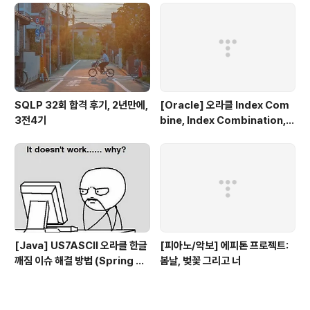
SQLP 32회 합격 후기, 2년만에,
[Oracle] 오라클 Index Com
3전4기
bine, Index Combination,
인덱스 동시에 사용하기
[Java] US7ASCII 오라클 한글
[피아노/악보] 에피톤 프로젝트:
깨짐 이슈 해결 방법 (Spring bo
봄날, 벚꽃 그리고 너
ot, UTF-8)