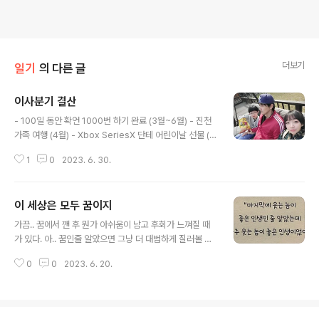
더보기
일기
의 다른 글
이사분기 결산
글 내용
- 100일 동안 확언 1000번 하기 완료 (3월~6월) - 진천
가족 여행 (4월) - Xbox SeriesX 단테 어린이날 선물 (5
월) - 단테랑 슈퍼마리오 브라더스 관람 (5월) - 학부모 공
1
0
2023. 6. 30.
개수업 참여 (5월) - 나이스 평가 정보 출강 (5월) - 종합소
득세 정산 (5월) - 자전거 타이어 바람 넣다가 펑크냄 (6
월) - 샤스타 데이지 심음 (6월) - 패스트캠퍼스 온라인 강
이 세상은 모두 꿈이지
의 계약 (6월) - LG 스탠바이미 두리 생일 선물 (6월) - Y
글 내용
ouTube 영상 9개 업로드 - 독서 (1권 완료, 4권 읽는 중)
가끔.. 꿈에서 깬 후 뭔가 아쉬움이 남고 후회가 느껴질 때
- 매주 자전거
가 있다. 아.. 꿈인줄 알았으면 그냥 더 대범하게 질러볼 걸..
그런데.. 인생은 한낱 꿈이고 우리는 잠시 소풍을 온 것이라
0
0
2023. 6. 20.
고 한다. 그러므로 우리는 좀 더 대범해져도 좋다.