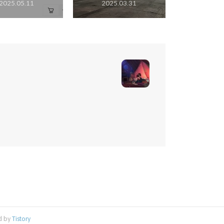
2025.05.11
2025.03.31
d by
Tistory