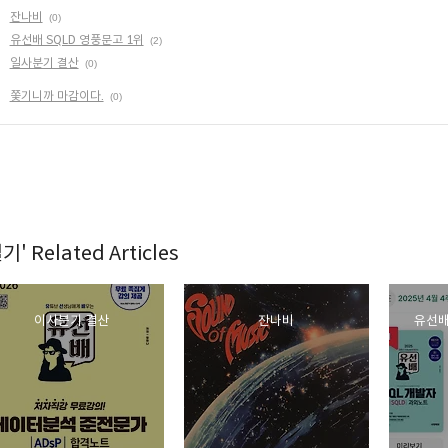
잔나비
(0)
유선배 SQLD 영풍문고 1위
(2)
일사분기 결산
(0)
쫓기니까 마감이다.
(0)
기' Related Articles
이사분기 결산
잔나비
유선배