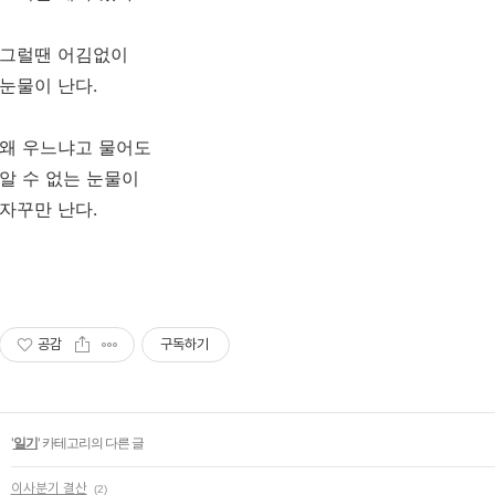
그럴땐 어김없이
눈물이 난다.
왜 우느냐고 물어도
알 수 없는 눈물이
자꾸만 난다.
공감
구독하기
'
일기
' 카테고리의 다른 글
이사분기 결산
(2)