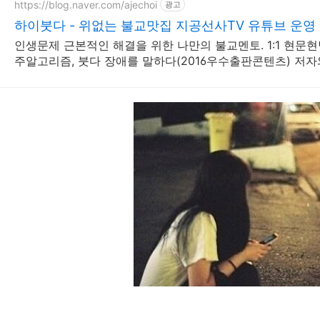
https://blog.naver.com/ajechoi
광고
하이붓다 - 위없는 불교맛집 지공선사TV 유튜브 운영
인생문제 근본적인 해결을 위한 나만의 불교멘토. 1:1 현문현
주알고리즘, 붓다 장애를 말하다(2016우수출판콘텐츠) 저