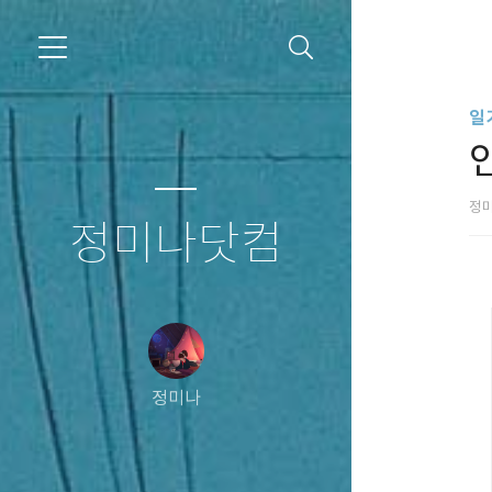
일
정
정미나닷컴
정미나