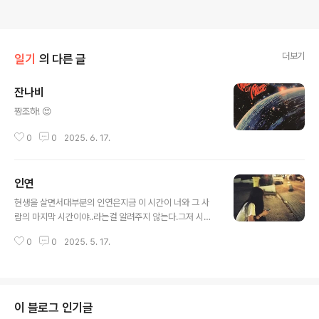
더보기
일기
의 다른 글
잔나비
글 내용
짱조하! 😍
0
0
2025. 6. 17.
인연
글 내용
현생을 살면서대부분의 인연은지금 이 시간이 너와 그 사
람의 마지막 시간이야..라는걸 알려주지 않는다.그저 시간
이 얼마쯤 지나고 난 뒤아.. 그 때가 마지막이었구나깨달을
0
0
2025. 5. 17.
뿐.그런데아주 가끔아.. 지금이,바로 이 시간이,이 사람과
나의 마지막 시간이구나느껴질 때가 있다.그럴땐 어김없이
눈물이 난다.왜 우느냐고 물어도알 수 없는 눈물이자꾸만
난다.
이 블로그 인기글