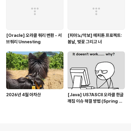
[Oracle] 오라클 쿼리 변환 - 서
[피아노/악보] 에피톤 프로젝트:
브쿼리 Unnesting
봄날, 벚꽃 그리고 너
2026년 4월 아차산
[Java] US7ASCII 오라클 한글
깨짐 이슈 해결 방법 (Spring bo
ot, UTF-8)