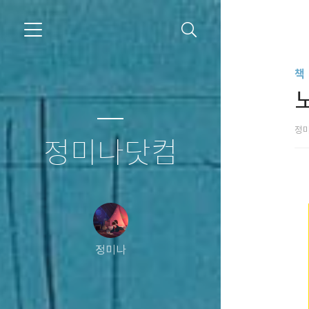
책
정
정미나닷컴
정미나