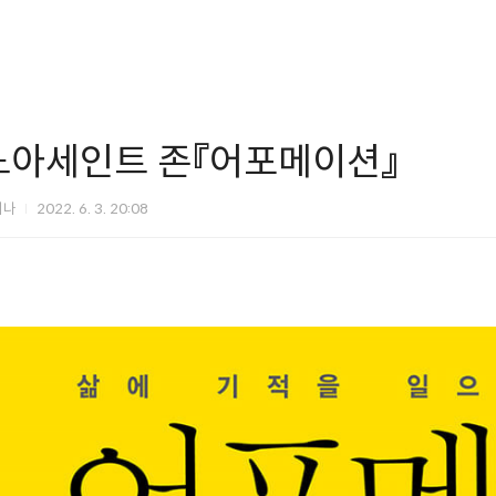
노아세인트 존『어포메이션』
미나
2022. 6. 3. 20:08