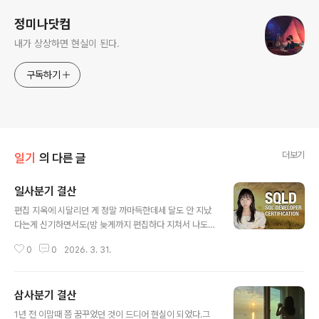
정미나닷컴
내가 상상하면 현실이 된다.
구독하기
더보기
일기
의 다른 글
일사분기 결산
글 내용
편집 지옥에 시달리던 게 정말 까마득한데세 달도 안 지났
다는게 신기하면서도(밤 늦게까지 편집하다 지쳐서 나도
모르게 잠들었다가 잠깐 깼는데 팔에 피가 안 통해서 아무
0
0
2026. 3. 31.
감각이 안 느껴지고 내 의지와는 다르게 덜렁거리던 충격
과 공포..!)또 일사분기는 금방 지나가 버린것 처럼 느껴지
는게굉장한 모순같다. - 편집 지옥, 그리고 인프런 강의 오
삼사분기 결산
픈 (1월)👉🏻 https://inf.run/sc9vH- 엄마랑 뮤지컬 '한복
글 내용
입은 남자' 관람 (1월)- 온라인 강의 영상 관련 문제 출제 (1
1년 전 이맘때 쯤 꿈꾸었던 것이 드디어 현실이 되었다.그