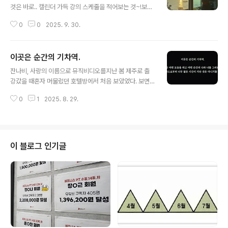
월)- 숨고 과외 (2월)- 퀵스타트 SQL with 챗GPT 웨비
것은 바로.. 캘린더 가득 강의 스케줄을 적어보는 것~!보통
나 (2월)- 브런치 시작 (2월)- 한국은행 신입사원 데이터
한 달에 2주 정도 강의가 잡혔었는데9월에 처음으로 4주
베이스 강의 (2월)- SQLD 대비 유튜브 라이브 (3월)- 인
0
0
2025. 9. 30.
연속 강의를 나가게 되어정말 이런 날도 오는구나.. 기분이
프런 데이터분석 웨비나 (3월)-..
좋았던~ (물론 개피곤하긴 했다 ㅎ)음.. 근데 이런 흐름이
라면 외부의도가 작동한다고 봐도 되는 걸까..?- 유선배 A
이곳은 순간의 기차역.
DsP 유튜브 강의 영상 업로드 (7월)- 한전KDN ADsP 강
글 내용
의 (7월, 9월)- 신한DS 신입사원 연수 데이터베이스 강의
잔나비, 사랑의 이름으로 뮤직비디오를지난 봄 제주로 출
(7월)- 숨고 과외 (7월 ~ 8월)- 엔코아 광고 영상 촬영 (7
강갔을 때혼자 머물렀던 호텔방에서 처음 보았었다. 보면
월, 8월)- LG 헬로비전 부트캠프 면접 심사 (7월)- 신한투
서 생각했다.내가 만약 순간의 기차역으로 갈 수 있다면 어
자증권 프로디지털아카데미 데이터베이스 강의 (7월 ~ 8
0
1
2025. 8. 29.
떤 순간으로 갈지.. 매일 아침 눈을 뜨면오늘은 어떤 즐거운
월)- 단테랑 야코 뮤지컬 (8월)- SQL ..
일들로 하루를 채워볼까..마냥 행복했던 시간들이내 인생
의 어느 순간에는 있었다는 사실만으로도참으로 축복이 아
닌가 자의로든 타의로든여러 순간역에서 헤어지게 된 나의
시절인연들이여,모두 행복하길. 그러다나는 너를 사랑하고
이 블로그 인기글
너도 날 사랑하는이 시절을 기억해 그리 길진 못할 거야사
랑의 이름으로