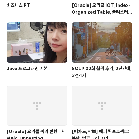
비즈니스 PT
[Oracle] 오라클 IOT, Index-
Organized Table, 클러스터
테이블
Java 프로그래밍 기본
SQLP 32회 합격 후기, 2년만에,
3전4기
[Oracle] 오라클 쿼리 변환 - 서
[피아노/악보] 에피톤 프로젝트:
브쿼리 Unnesting
봄날, 벚꽃 그리고 너