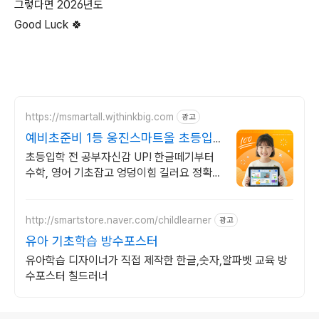
그렇다면 2026년도
Good Luck 🍀
https://msmartall.wjthinkbig.com
광고
예비초준비 1등 웅진스마트올 초등입
학 전 공부준비 끝!
초등입학 전 공부자신감 UP! 한글떼기부터
수학, 영어 기초잡고 엉덩이힘 길러요 정확한
한글실력 진단과 수준별 맞춤학습으로 한글
떼고, 초등 입학 전 공부준비 끝!
http://smartstore.naver.com/childlearner
광고
유아 기초학습 방수포스터
유아학습 디자이너가 직접 제작한 한글,숫자,알파벳 교육 방
수포스터 칠드러너
로그 정보