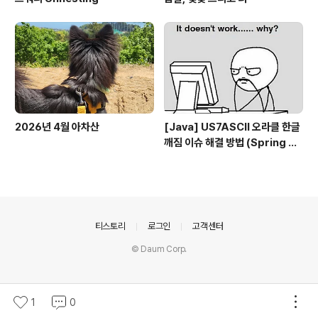
2026년 4월 아차산
[Java] US7ASCII 오라클 한글
깨짐 이슈 해결 방법 (Spring bo
ot, UTF-8)
의안내
티스토리
로그인
고객센터
© Daum Corp.
1
0