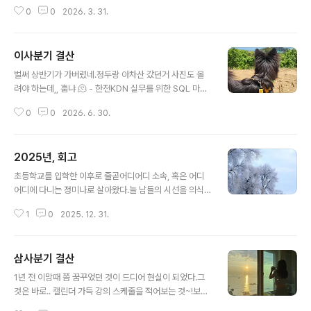
모르게 잠들었다가 잠깐 깼는데 팔에 피가 안 통해서 아무
0
0
2026. 3. 31.
감각이 안 느껴지고 내 의지와는 다르게 덜렁거리던 충격
과 공포..!)또 일사분기는 금방 지나가 버린것 처럼 느껴지
는게굉장한 모순같다. - 편집 지옥, 그리고 인프런 강의 오
이사분기 결산
픈 (1월)👉🏻 https://inf.run/sc9vH- 엄마랑 뮤지컬 '한복
글 내용
입은 남자' 관람 (1월)- 온라인 강의 영상 관련 문제 출제 (1
벌써 상반기가 가버렸네.정두랑 아차산 갔던거 사진도 올
월)- 숨고 과외 (2월)- 퀵스타트 SQL with 챗GPT 웨비
려야 하는데,, 훔냐 🫠 - 한전KDN 실무를 위한 SQL 마스
나 (2월)- 브런치 시작 (2월)- 한국은행 신입사원 데이터
터 강의 (3월~4월)- 엄마랑 남대문 쇼핑 (4월)- 신한투자
베이스 강의 (2월)- SQLD 대비 유튜브 라이브 (3월)- 인
0
0
2026. 6. 30.
증권 프디아 7기 데이터베이스 강의 (4월)- 엄마랑 뮤지컬
프런 데이터분석 웨비나 (3월)-..
몽유도원 관람 (4월)- 신한 DS 데이터베이스 아키텍처 강
의 (4월)- 신한 DS AI를 활용한 SQL 튜닝 강의 (5월)- 종
2025년, 회고
합소득세 납부 (5월)- 여수 방문 (5월)- 인프런 데이터분
글 내용
석 웨비나 (6월)- 효성FMS 데이터베이스 강의 (6월)- 홈
초등학교를 입학한 이후로 줄곧어디어디 소속, 혹은 어디
앤서비스 AI 데이터 자동화 강의 (6월)- IBK 기업은행 SQ
어디에 다니는 정미나로 살아왔다.늘 남들의 시선을 의식
L 품질관리 지표 기반 성능 튜닝 강의 (6월)- 한전KDN 데
했기에직장을 다니면서는내가 무슨 일을 하고 싶은가 보다
이터 모델링 강의 (6월~7월)- YouTube 영상 3개 업로
1
0
2025. 12. 31.
는회사의 네임 밸류를 좇았던 것도 같다. 그런 의미에서 올
드- 정두 산책 뮤지컬 몽유도..
해는그동안 나를 둘러싸고 있던 모든 허울, 여러 수식어들
을 다 걷어내고온전히 그냥 '나' 자체로 살았던조금은 특별
삼사분기 결산
한 한 해였다. 나이를 먹어서 좋은 점은느긋함과 여유가 생
글 내용
겼다는 것이다.이제 더이상 불안하거나 초조하지 않다. 다
1년 전 이맘때 쯤 꿈꾸었던 것이 드디어 현실이 되었다.그
행히 그동안 열심히 파이프라인을 만들어 둔 덕분에딱히
것은 바로.. 캘린더 가득 강의 스케줄을 적어보는 것~!보통
경제적인 걱정이 없었기도 하고정말 감사하게도 강의 요청
한 달에 2주 정도 강의가 잡혔었는데9월에 처음으로 4주