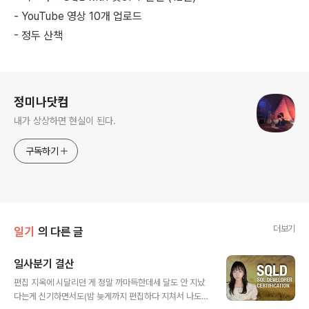
- YouTube 영상 10개 업로드
- 정두 산책
로그 정보
정미나닷컴
내가 상상하면 현실이 된다.
구독하기
더보기
일기
의 다른 글
일사분기 결산
글 내용
편집 지옥에 시달리던 게 정말 까마득한데세 달도 안 지났
다는게 신기하면서도(밤 늦게까지 편집하다 지쳐서 나도