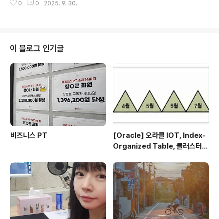
또한 많이 들어와진심 복 받은 2025년이었다고 생각된다.
0
0
2025. 9. 30.
연속 강의를 나가게 되어정말 이런 날도 오는구나.. 기분이
(내년도 올해만큼만.. 🙏) 개를 키운적이 없는 사람은사랑
좋았던~ (물론 개피곤하긴 했다 ㅎ)음.. 근데 이런 흐름이
하고 사랑 받는 것이 무엇인지 모른다.- 쇼..
라면 외부의도가 작동한다고 봐도 되는 걸까..?- 유선배 A
DsP 유튜브 강의 영상 업로드 (7월)- 한전KDN ADsP 강
의 (7월, 9월)- 신한DS 신입사원 연수 데이터베이스 강의
이 블로그 인기글
(7월)- 숨고 과외 (7월 ~ 8월)- 엔코아 광고 영상 촬영 (7
월, 8월)- LG 헬로비전 부트캠프 면접 심사 (7월)- 신한투
자증권 프로디지털아카데미 데이터베이스 강의 (7월 ~ 8
월)- 단테랑 야코 뮤지컬 (8월)- SQL ..
비즈니스 PT
[Oracle] 오라클 IOT, Index-
Organized Table, 클러스터
테이블