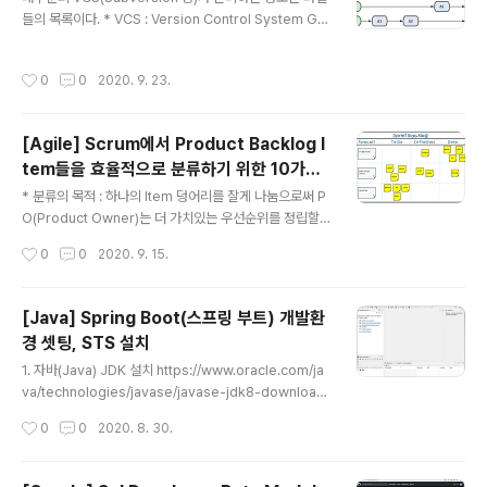
되지만 나중에 환불되더라. 2. 로그인로그인을 해보자Am
들의 목록이다. * VCS : Version Control System Git
azon Web Services Sign-In이메일: 비밀번호 비밀번
의 데이터는 파일 시스템의 스냅샷이라 할 수 있으며 크기
호 찾기 로그인 다른 계정으로 로그인 AWS 계정 새로 만
가 아주 작다. Git의 특징 - 거의 모든 명령이 로컬에서 이
들기 귀하의 계정은 멀티 팩터 인증(MFA)을 사용하여 보
작성시간
0
0
2020. 9. 23.
루어지므로 속도가 미친듯이 빠르다. - 프로젝트의 모든 히
호됩니다. 로그인을 마치려면 MFA 디바이스를 켜거나 본
스토리가 로컬 디스크에 저장 - 오프라인 상태에서도 커밋
후 ..
가능 - Git은 파일을 이름으로 저장하지 않고 해당 파일의
[Agile] Scrum에서 Product Backlog I
해시로 저장 Git의 상태 - Modified : 수정한 파일을 아직
tem들을 효율적으로 분류하기 위한 10가지
로컬 데이터베이스에 커밋하지 않은 상태 - Staged : 현
글 내용
전략
재 수정한 파일을 곧 커밋할 거라고 표시한 상태 - Commi
* 분류의 목적 : 하나의 Item 덩어리를 잘게 나눔으로써 P
tted : 데이터가 로컬 데이터베이스 안에 저장된 상태 Git
O(Product Owner)는 더 가치있는 우선순위를 정립할
의 저장 단계 - Work..
수 있다. 1. Workflow 단계별로 분류 Workflow를 포함
작성시간
0
0
2020. 9. 15.
하고 있는 PBI(Product Backlog Item)의 경우 항목을
개별적으로 분류 2. Business Rule에 따른 분류 PBI에
포함되어 있는 Business Rule에 따라 분류(Business
[Java] Spring Boot(스프링 부트) 개발환
Rule이 때때로 표면에 드러나있지 않을 수도 있으므로 잘
경 셋팅, STS 설치
캐치해야 함, 최소주문금액 같은 것들..) 3. Happy/Unha
글 내용
ppy flow에 따른 분류 Happy flow: 모든것이 정상적일
1. 자바(Java) JDK 설치 https://www.oracle.com/ja
때의 프로세스 흐름 Unhappy flow: Exception 등의 비
va/technologies/javase/javase-jdk8-download
정상적인 상황에서 프로세스 흐름 4. Device..
s.html jdk-8u261-windows-x64.exe 다운로드 및
작성시간
0
0
2020. 8. 30.
실행 (실행파일은 본인의 OS에 맞게 선택) 2. 환경변수 설
정 3. STS 설치 STS(Spring Tool Suit)는 Spring이
탑재된 eclipse라고 생각하면 됨 http://spring.io/tool