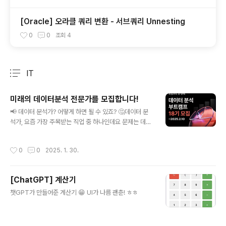
[Oracle] 오라클 쿼리 변환 - 서브쿼리 Unnesting
0
0
조회
4
IT
분류 전체보기
주요 글 목록
미래의 데이터분석 전문가를 모집합니다!
글 내용
📢 데이터 분석가? 어떻게 하면 될 수 있죠? 🤔데이터 분
석가, 요즘 가장 주목받는 직업 중 하나인데요 문제는 데이
터 분석가가 되고 싶다 라고 생각해도막상 어떻게 시작해
야 할지 막막한 분들이 많다는 거예요. 프로그래밍부터 배
작성시간
0
0
2025. 1. 30.
워야 하나? 아니면 통계를 공부해야 할까? 자~ 데이터 분
석가가 되기 위한 구체적인 준비 과정과 현실적인 조언이
필요하신 분들이라면 주목해 주세요!❗수강료 10,890,00
[ChatGPT] 계산기
0원 전액 무료❗내일배움카드 100% 지원❗월 최대 316,00
글 내용
0원 훈련비 지원까지✔️ 커널 아카데미에서 제공되는 혜택
챗GPT가 만들어준 계산기 😁 UI가 나름 괜춘! ㅎㅎ
들📌 데이터 분석의 핵심인 Python, SQL의 기본부터 실
무 까지 아우르는 커리큘럼📌 데이터 추출/가공/분석의 실
무 레벨 데이터 분석 📌 Tableau을 활용한 설득력 있는