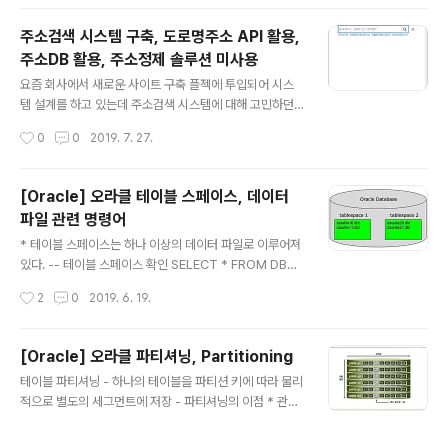
저는 7566 사번 JONES → 7566 사번 JONES의 매니
저는 7839 KING ▶ 7369
주소검색 시스템 구축, 도로명주소 API 활용,
주소DB 활용, 주소정제 솔루션 미사용
글 내용
요즘 회사에서 새로운 사이트 구축 플젝에 투입되어 시스
템 설계를 하고 있는데 주소검색 시스템에 대해 고민하던
중 신박한 정보가 있어 공유하고자 함물론 이미 알고 계신
작성시간
0
0
2019. 7. 27.
분들도 많을거라 생각되지만.. 사실 이전에 운영했던 사이
트나 더 이전에 운영했던 사이트 모두 주소정제 솔루션을
사용했어서 이번에도 막연하게 사용해야겠거니 생각하고
[Oracle] 오라클 테이블 스페이스, 데이터
있었는데 따져보니 굳이 돈 들이지 않고 오픈 API를 사용
파일 관련 명령어
해도 문제가 없을 것 같다는 생각이.. ▲ 제공되는 검색 UI,
글 내용
하단에 도로명주소 로고 변경 가능 도로명주소 개발자센터
* 테이블 스페이스는 하나 이상의 데이터 파일로 이루어져
https://www.juso.go.kr/addrlink/main.do?cPath=
있다. -- 테이블 스페이스 확인 SELECT * FROM DBA_
99MM 도로명주소 안내 시스템 - 주소 검색 관련 오픈 A
TABLESPACES;SELECT * FROM DBA_DATA_FIL
작성시간
2
0
2019. 6. 19.
PI 제공 (XML, JSON 형식 제공) - 당연한 말이지만 표..
ES; -- 테이블 스페이스 생성 CREATE TABLESPACE
[Tablespace Name] DATAFILE '데이터파일 경로\M
Y_DATA01.dbf' SIZE 30G AUTOEXTEND ON; --
[Oracle] 오라클 파티셔닝, Partitioning
USER에 테이블 스페이스 할당 ALTER USER [User Na
글 내용
테이블 파티셔닝 - 하나의 테이블을 파티션 키에 따라 물리
me] DEFAULT TABLESPACE [Tablespace Name]
적으로 별도의 세그먼트에 저장 - 파티셔닝의 이점 * 관리
QUOTA UNLIMITED ON [Tablespace Name] TE
적 측면 : 파티션 단위 백업, 추가, 삭제, 변경 * 성능적 측면
MPORARY TABLESPACE TEMP; -- 테이블이 속한
: 파티션 단위 조회 및 DML 수행 - 클러스터, IOT와 마찬
테이블 스페이스 확인 SELECT TAB..