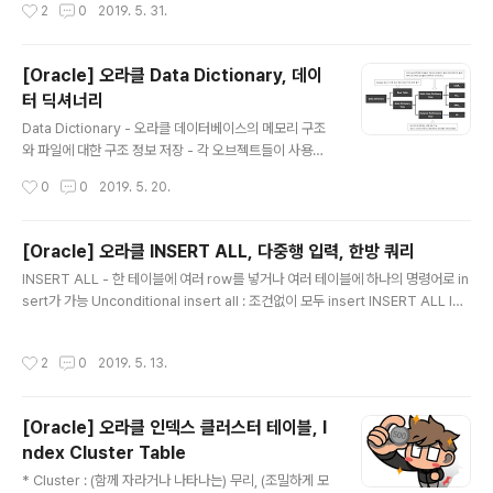
작성시간
2
0
2019. 5. 31.
가지로 관련 있는 데이터가 흩어지지 않고 물리적으로 인
접하도록 저장하는 클러스터링 기술에 속함 - 내부에 몇 개
의 세그먼트를 생성하고 그것들이 논리적으로 하나의 오브
[Oracle] 오라클 Data Dictionary, 데이
젝트임을 메타 정보로 딕셔너리에 저장해 두는 것(테이블:
터 딕셔너리
세그먼트 = 1:M) 오라클 버전 8 이전에는 파티션 뷰를 통
글 내용
해 파티션 기능을 구현하는 수동 파티셔닝을 이용했는데
Data Dictionary - 오라클 데이터베이스의 메모리 구조
실제로 11버전을 사용하고 있는 지금 시스템에서도 이런
와 파일에 대한 구조 정보 저장 - 각 오브젝트들이 사용하
형태의 VIEW를 본적이 있다. 테이블명_201901 테이블
고 있는 공간들의 정보 저장 - 제약 조건 정보 저장 - 사용
작성시간
0
0
2019. 5. 20.
명_201902 ..
자 관련 정보 저장 - Role, Privilege 관련 정보 저장 - 감
사 및 보안 관련 정보 저장 v$sql - 라이브러리 캐시에 캐
싱돼 있는 각 Child 커서에 대한 수행통계를 보여준다. -
[Oracle] 오라클 INSERT ALL, 다중행 입력, 한방 쿼리
쿼리가 수행을 마칠 때마다 갱신(수행시간이 긴 쿼리는 5
글 내용
INSERT ALL - 한 테이블에 여러 row를 넣거나 여러 테이블에 하나의 명령어로 in
초마다 갱신) SELECT /* 라이브러리 캐시에 저장된 SQL
sert가 가능 Unconditional insert all : 조건없이 모두 insert INSERT ALL IN
커서 자체에 대한 정보 */ SQL_ID, CHILD_NUMBER, S
TO CUST_TEL VALUES (CUST_NO, TEL_NO) INTO CUST_ADDR VALU
QL_TEXT, SQL_FULLTEXT, PARSING_SCHEMA_
ES (CUST_NO, POST_NO, ADDR_1, ADDR_2) SELECT CUST_NO, TEL_
NAME /* SQL 커서에 의해 사용되는 메모리 사용량 */ ,
작성시간
2
0
2019. 5. 13.
NO, POST_NO, ADDR_1, ADDR_2 FROM CUSTOMER; Conditional inser
SHAR..
t all : 조건에 맞는 행들만 insert INSERT ALL WHEN SALE_PRICE >= 10000
00 INTO HIGH_ORDER VALUES (ORDER_NO, GOODS_CODE,..
[Oracle] 오라클 인덱스 클러스터 테이블, I
ndex Cluster Table
글 내용
* Cluster : (함께 자라거나 나타나는) 무리, (조밀하게 모