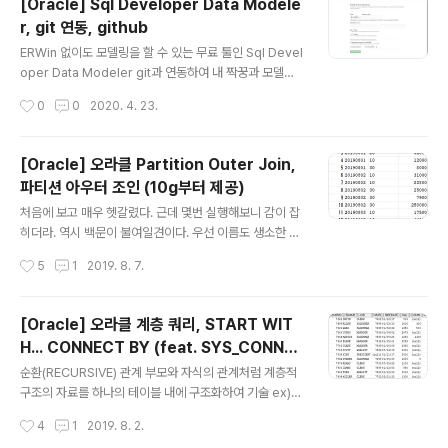
[Oracle] Sql Developer Data Modele
s Spring Tools 4 is the next generation of Sprin
r, git 연동, github
g tooling Largely rebuilt from scratch, Spring To
글 내용
ols 4 provides world-class support for develop
ERWin 없이도 모델링을 할 수 있는 무료 툴인 Sql Devel
ing Sprin..
oper Data Modeler git과 연동하여 내 짝꿍과 모델링
한 내용을 공유해보자. 이제 짝꿍과 협업하여 멋진 모델링
작성시간
0
0
2020. 4. 23.
을 하면 된다. 끝.
[Oracle] 오라클 Partition Outer Join,
파티션 아우터 조인 (10g부터 제공)
글 내용
처음에 보고 매우 헷갈렸다. 근데 몇번 실행해보니 감이 잡
히더라. 역시 백문이 불여일견이다. 우선 이름도 생소한 Pa
rtition Outer Join이 어떨 때 쓰이는지를 알아보자. 날짜
작성시간
5
1
2019. 8. 7.
별, 매체별 주문 테이블이 있다. 그리고 매체정보 테이블이
있다. 이 두 테이블을 JOIN하여 아래와 같은 결과를 도출
하고자 한다. 일단 MEDIA_NM이 빠짐없이 나와야하므로
[Oracle] 오라클 계층 쿼리, START WIT
드라이빙 테이블은 매체정보 테이블이 되겠다. 이 매체정
H... CONNECT BY (feat. SYS_CONNE
보 테이블을 OUTER JOIN 한다. 뭐랑? 주문 테이블을 O
글 내용
CT_BY_PATH 함수)
RD_DT 컬럼으로 그룹핑한 애들이랑.. 그러려면 주문 테이
순환(RECURSIVE) 관계 부모와 자식의 관계처럼 계층적
블을 ORD_DT 기준으로 PARTITION 해야 하므로 PAR
구조의 자료를 하나의 테이블 내에 구조화하여 기술 ex)
TITION BY 구문에는 ORD_DT 컬럼이 들어가게 된다. S
카테고리 테이블이나 조직도 테이블 7369 사번 SMITH
작성시간
4
1
2019. 8. 2.
ELECT TO_CHAR(ORD_DT, 'YYY..
의 매니저는 7902 사번 FORD → 7902 FORD의 매니