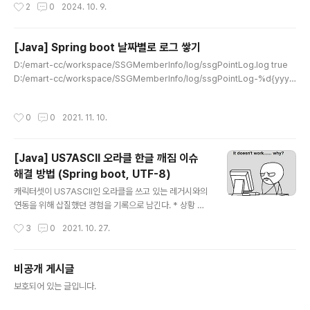
작성시간
2
0
2024. 10. 9.
데이터 분석/..
[Java] Spring boot 날짜별로 로그 쌓기
글 내용
D:/emart-cc/workspace/SSGMemberInfo/log/ssgPointLog.log true
D:/emart-cc/workspace/SSGMemberInfo/log/ssgPointLog-%d{yyyy
-MM-dd}.%i.log 100MB 10 %d{yyyy-MM-dd HH:mm:ss.SSS} %highlig
ht(%-5level) [ %cyan(%logger) ] : %msg%n ${DIR_SERVER}/ssgPoint
작성시간
0
0
2021. 11. 10.
Log.log true ${DIR_SERVER}/ssgPointLog-%d{yyyy-MM-dd}.%i.log 1
00MB 90 %d{yyyy-MM-dd HH:mm:ss.SSS} %highlight(%-5level) [ %c
yan(%logger) ] : %msg%n %d{yyyy-..
[Java] US7ASCII 오라클 한글 깨짐 이슈
해결 방법 (Spring boot, UTF-8)
글 내용
캐릭터셋이 US7ASCII인 오라클을 쓰고 있는 레거시와의
연동을 위해 삽질했던 경험을 기록으로 남긴다. * 상황 설
명 데이터를 가지고 오는 어플리케이션 : Java, Spring b
작성시간
3
0
2021. 10. 27.
oot, UTF-8 * 이 어플리케이션은 AWS EC2 서버에 올
라가 데이터 조회 API 역할을 하게 되며 이 API를 호출하
는 녀석은 AWS API Gateway에 등록되어 있는 Lambd
비공개 게시글
a임 여기서 최대의 난제는 한글이 깨진다는 거였고 구글링
글 내용
보호되어 있는 글입니다.
을 해본 결과 아래와 같은 방식으로 하면 된다는 글들이 많
았다. new String(str.getBytes("8859_1"), "UTF-