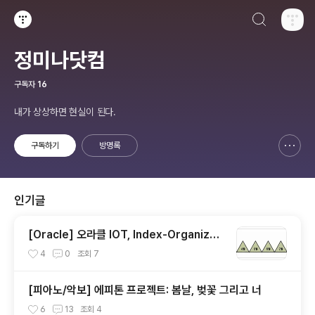
검색하기
티스토리
정미나닷컴
구독자
16
내가 상상하면 현실이 된다.
구독하기
방명록
신고하기 레이어
열기
인기글
[Oracle] 오라클 IOT, Index-Organized
Table, 클러스터 테이블
4
0
조회
7
[피아노/악보] 에피톤 프로젝트: 봄날, 벚꽃 그리고 너
6
13
조회
4