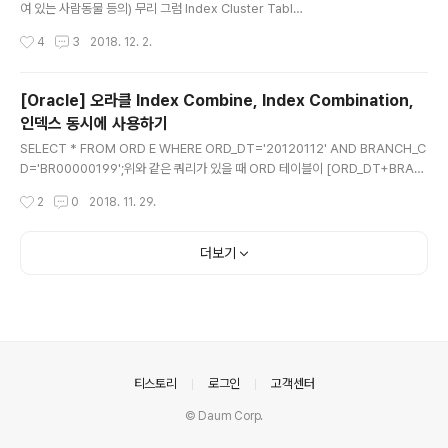
여 있는 사람동물 등의) 무리 그럼 Index Cluster Table
은 인덱스 별로 모여있는 테이블(?) 정도로 이해하면 되려
작성시간
4
3
2018. 12. 2.
나.. 일단 클러스터는 DB Object 개념의 하나이다. 일반
적으로 우리가 알고 있는 구조가 [테이블] ↔ [인덱스] 분
리형이고 IOT가 [테이블=인덱스] 일체형이라고 한다면
[Oracle] 오라클 Index Combine, Index Combination,
인덱스 클러스터 테이블은 이 둘의 중간쯤이라고 생각하면
인덱스 동시에 사용하기
되겠다. 백문이 불여일견이므로 일단 직접 만들어보면서
글 내용
이 놈이 어떻게 생겨먹은 놈인지 알아보도록 하자. ① 데이
SELECT * FROM ORD E WHERE ORD_DT='20120112' AND BRANCH_C
터를 저장할 클러스터를 생성한다.CREATE CLUSTER
D='BR00000199';위와 같은 쿼리가 있을 때 ORD 테이블이 [ORD_DT+BRAN
C_DEPTNO (DEPTNO NUMBER(2)) INDEX;: 클러스
CH_CD] 컬럼으로 이루어진 결합인덱스를 갖고 있다면 정말 Perfect 하겠지만 O
작성시간
2
0
2018. 11. 29.
터의 이름을 C_DEPTNO로 정하고 인덱스로..
RD_X01 > ORD_DT ORD_X02 > BRANCH_CD 이렇게 각각의 단일 인덱스만
을 갖고 있다면 우리는 둘 중 어떤 인덱스를 타게 하는 것이 좋을지 고민하지 않을 수
없다. (물론 대부분의 경우 그냥 옵티마이저의 판단에 맡길테지만..) 이런 경우 Inde
더보기
x Combine을 사용하면 고민할 필요 없이 두 개의 인덱스를 모두 사용할 수 있다.S
ELECT /*+ index_combine(e ord_x01 ord_x02) */ ..
의안내
티스토리
로그인
고객센터
© Daum Corp.