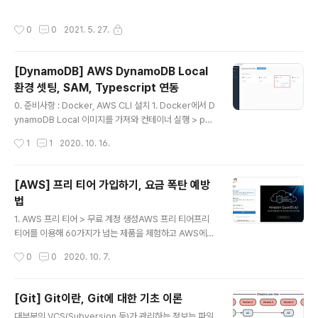
8") 안됐다.. 그렇다면, new String(str.getBytes("885
9_1"), "KSC5601") 역시 안됐다.. 그래서, new Str..
작성시간
0
0
2021. 5. 27.
[DynamoDB] AWS DynamoDB Local
환경 셋팅, SAM, Typescript 연동
글 내용
0. 준비사항 : Docker, AWS CLI 설치 1. Docker에서 D
ynamoDB Local 이미지를 가져와 컨테이너 실행 > pull
amazon/dynamodb-local > docker run -d -p 80
작성시간
1
1
2020. 10. 16.
00:8000 amazon/dynamodb-local 2. DynamoD
B Workbench 설치(모델링 툴) ※ DynamoDB CLI 사
용에 자신있으면 굳이 설치하지 않아도 됨 - 다운로드 Do
[AWS] 프리 티어 가입하기, 요금 폭탄 예방
wnload NoSQL Workbench - Amazon DynamoD
법
B 이 페이지에 작업이 필요하다는 점을 알려 주셔서 감사
글 내용
합니다. 실망시켜 드려 죄송합니다. 잠깐 시간을 내어 설명
1. AWS 프리 티어 > 무료 계정 생성AWS 프리 티어프리
서를 향상시킬 수 있는 방법에 대해 말씀해 주십시오. doc
티어를 이용해 60가지가 넘는 제품을 체험하고 AWS에
s.aws.amazon.com - 사용 가이드 NoSQ..
구축할 수 있습니다. 사용하는 제품에 따라 세 가지 유형의
작성시간
0
0
2020. 10. 7.
프리 티어 오퍼가 제공됩니다. 각 제품에 대한 자세한 내용
은 아래를 참조하aws.amazon.com ※ 모든 정보는 영어
로 작성해야 함! 이 단계에서 뭔가 불안하고 찝찝할 수 있으
[Git] Git이란, Git에 대한 기초 이론
나 걱정하지 않아도 된다. 카드 인증을 위해 1달러가 결제
글 내용
대부분의 VCS(Subversion 등)가 관리하는 정보는 파일