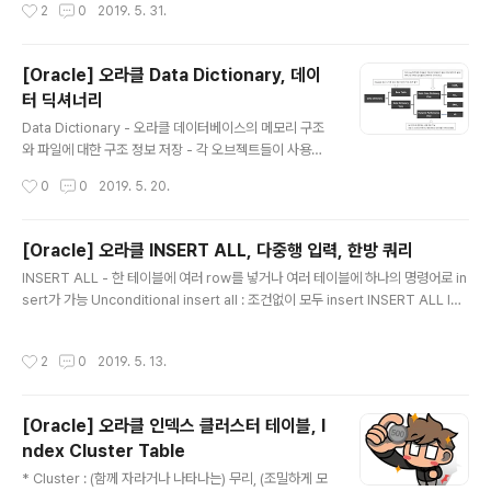
작성시간
2
0
2019. 5. 31.
가지로 관련 있는 데이터가 흩어지지 않고 물리적으로 인
접하도록 저장하는 클러스터링 기술에 속함 - 내부에 몇 개
의 세그먼트를 생성하고 그것들이 논리적으로 하나의 오브
[Oracle] 오라클 Data Dictionary, 데이
젝트임을 메타 정보로 딕셔너리에 저장해 두는 것(테이블:
터 딕셔너리
세그먼트 = 1:M) 오라클 버전 8 이전에는 파티션 뷰를 통
글 내용
해 파티션 기능을 구현하는 수동 파티셔닝을 이용했는데
Data Dictionary - 오라클 데이터베이스의 메모리 구조
실제로 11버전을 사용하고 있는 지금 시스템에서도 이런
와 파일에 대한 구조 정보 저장 - 각 오브젝트들이 사용하
형태의 VIEW를 본적이 있다. 테이블명_201901 테이블
고 있는 공간들의 정보 저장 - 제약 조건 정보 저장 - 사용
작성시간
0
0
2019. 5. 20.
명_201902 ..
자 관련 정보 저장 - Role, Privilege 관련 정보 저장 - 감
사 및 보안 관련 정보 저장 v$sql - 라이브러리 캐시에 캐
싱돼 있는 각 Child 커서에 대한 수행통계를 보여준다. -
[Oracle] 오라클 INSERT ALL, 다중행 입력, 한방 쿼리
쿼리가 수행을 마칠 때마다 갱신(수행시간이 긴 쿼리는 5
글 내용
INSERT ALL - 한 테이블에 여러 row를 넣거나 여러 테이블에 하나의 명령어로 in
초마다 갱신) SELECT /* 라이브러리 캐시에 저장된 SQL
sert가 가능 Unconditional insert all : 조건없이 모두 insert INSERT ALL IN
커서 자체에 대한 정보 */ SQL_ID, CHILD_NUMBER, S
TO CUST_TEL VALUES (CUST_NO, TEL_NO) INTO CUST_ADDR VALU
QL_TEXT, SQL_FULLTEXT, PARSING_SCHEMA_
ES (CUST_NO, POST_NO, ADDR_1, ADDR_2) SELECT CUST_NO, TEL_
NAME /* SQL 커서에 의해 사용되는 메모리 사용량 */ ,
작성시간
2
0
2019. 5. 13.
NO, POST_NO, ADDR_1, ADDR_2 FROM CUSTOMER; Conditional inser
SHAR..
t all : 조건에 맞는 행들만 insert INSERT ALL WHEN SALE_PRICE >= 10000
00 INTO HIGH_ORDER VALUES (ORDER_NO, GOODS_CODE,..
[Oracle] 오라클 인덱스 클러스터 테이블, I
ndex Cluster Table
글 내용
* Cluster : (함께 자라거나 나타나는) 무리, (조밀하게 모