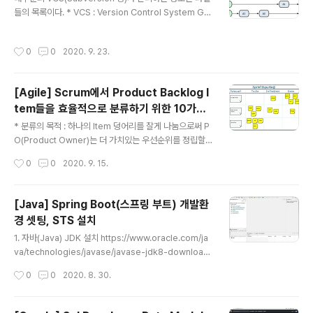
되지만 나중에 환불되더라. 2. 로그인로그인을 해보자Am
들의 목록이다. * VCS : Version Control System Git
azon Web Services Sign-In이메일: 비밀번호 비밀번
의 데이터는 파일 시스템의 스냅샷이라 할 수 있으며 크기
호 찾기 로그인 다른 계정으로 로그인 AWS 계정 새로 만
가 아주 작다. Git의 특징 - 거의 모든 명령이 로컬에서 이
들기 귀하의 계정은 멀티 팩터 인증(MFA)을 사용하여 보
작성시간
0
0
2020. 9. 23.
루어지므로 속도가 미친듯이 빠르다. - 프로젝트의 모든 히
호됩니다. 로그인을 마치려면 MFA 디바이스를 켜거나 본
스토리가 로컬 디스크에 저장 - 오프라인 상태에서도 커밋
후 ..
가능 - Git은 파일을 이름으로 저장하지 않고 해당 파일의
[Agile] Scrum에서 Product Backlog I
해시로 저장 Git의 상태 - Modified : 수정한 파일을 아직
tem들을 효율적으로 분류하기 위한 10가지
로컬 데이터베이스에 커밋하지 않은 상태 - Staged : 현
글 내용
전략
재 수정한 파일을 곧 커밋할 거라고 표시한 상태 - Commi
* 분류의 목적 : 하나의 Item 덩어리를 잘게 나눔으로써 P
tted : 데이터가 로컬 데이터베이스 안에 저장된 상태 Git
O(Product Owner)는 더 가치있는 우선순위를 정립할
의 저장 단계 - Work..
수 있다. 1. Workflow 단계별로 분류 Workflow를 포함
작성시간
0
0
2020. 9. 15.
하고 있는 PBI(Product Backlog Item)의 경우 항목을
개별적으로 분류 2. Business Rule에 따른 분류 PBI에
포함되어 있는 Business Rule에 따라 분류(Business
[Java] Spring Boot(스프링 부트) 개발환
Rule이 때때로 표면에 드러나있지 않을 수도 있으므로 잘
경 셋팅, STS 설치
캐치해야 함, 최소주문금액 같은 것들..) 3. Happy/Unha
글 내용
ppy flow에 따른 분류 Happy flow: 모든것이 정상적일
1. 자바(Java) JDK 설치 https://www.oracle.com/ja
때의 프로세스 흐름 Unhappy flow: Exception 등의 비
va/technologies/javase/javase-jdk8-download
정상적인 상황에서 프로세스 흐름 4. Device..
s.html jdk-8u261-windows-x64.exe 다운로드 및
작성시간
0
0
2020. 8. 30.
실행 (실행파일은 본인의 OS에 맞게 선택) 2. 환경변수 설
정 3. STS 설치 STS(Spring Tool Suit)는 Spring이
탑재된 eclipse라고 생각하면 됨 http://spring.io/tool