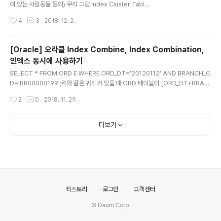
여 있는 사람동물 등의) 무리 그럼 Index Cluster Table
은 인덱스 별로 모여있는 테이블(?) 정도로 이해하면 되려
작성시간
4
3
2018. 12. 2.
나.. 일단 클러스터는 DB Object 개념의 하나이다. 일반
적으로 우리가 알고 있는 구조가 [테이블] ↔ [인덱스] 분
리형이고 IOT가 [테이블=인덱스] 일체형이라고 한다면
[Oracle] 오라클 Index Combine, Index Combination,
인덱스 클러스터 테이블은 이 둘의 중간쯤이라고 생각하면
인덱스 동시에 사용하기
되겠다. 백문이 불여일견이므로 일단 직접 만들어보면서
글 내용
이 놈이 어떻게 생겨먹은 놈인지 알아보도록 하자. ① 데이
SELECT * FROM ORD E WHERE ORD_DT='20120112' AND BRANCH_C
터를 저장할 클러스터를 생성한다.CREATE CLUSTER
D='BR00000199';위와 같은 쿼리가 있을 때 ORD 테이블이 [ORD_DT+BRAN
C_DEPTNO (DEPTNO NUMBER(2)) INDEX;: 클러스
CH_CD] 컬럼으로 이루어진 결합인덱스를 갖고 있다면 정말 Perfect 하겠지만 O
작성시간
2
0
2018. 11. 29.
터의 이름을 C_DEPTNO로 정하고 인덱스로..
RD_X01 > ORD_DT ORD_X02 > BRANCH_CD 이렇게 각각의 단일 인덱스만
을 갖고 있다면 우리는 둘 중 어떤 인덱스를 타게 하는 것이 좋을지 고민하지 않을 수
없다. (물론 대부분의 경우 그냥 옵티마이저의 판단에 맡길테지만..) 이런 경우 Inde
더보기
x Combine을 사용하면 고민할 필요 없이 두 개의 인덱스를 모두 사용할 수 있다.S
ELECT /*+ index_combine(e ord_x01 ord_x02) */ ..
의안내
티스토리
로그인
고객센터
© Daum Corp.