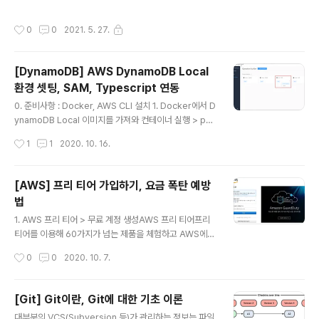
8") 안됐다.. 그렇다면, new String(str.getBytes("885
9_1"), "KSC5601") 역시 안됐다.. 그래서, new Str..
작성시간
0
0
2021. 5. 27.
[DynamoDB] AWS DynamoDB Local
환경 셋팅, SAM, Typescript 연동
글 내용
0. 준비사항 : Docker, AWS CLI 설치 1. Docker에서 D
ynamoDB Local 이미지를 가져와 컨테이너 실행 > pull
amazon/dynamodb-local > docker run -d -p 80
작성시간
1
1
2020. 10. 16.
00:8000 amazon/dynamodb-local 2. DynamoD
B Workbench 설치(모델링 툴) ※ DynamoDB CLI 사
용에 자신있으면 굳이 설치하지 않아도 됨 - 다운로드 Do
[AWS] 프리 티어 가입하기, 요금 폭탄 예방
wnload NoSQL Workbench - Amazon DynamoD
법
B 이 페이지에 작업이 필요하다는 점을 알려 주셔서 감사
글 내용
합니다. 실망시켜 드려 죄송합니다. 잠깐 시간을 내어 설명
1. AWS 프리 티어 > 무료 계정 생성AWS 프리 티어프리
서를 향상시킬 수 있는 방법에 대해 말씀해 주십시오. doc
티어를 이용해 60가지가 넘는 제품을 체험하고 AWS에
s.aws.amazon.com - 사용 가이드 NoSQ..
구축할 수 있습니다. 사용하는 제품에 따라 세 가지 유형의
작성시간
0
0
2020. 10. 7.
프리 티어 오퍼가 제공됩니다. 각 제품에 대한 자세한 내용
은 아래를 참조하aws.amazon.com ※ 모든 정보는 영어
로 작성해야 함! 이 단계에서 뭔가 불안하고 찝찝할 수 있으
[Git] Git이란, Git에 대한 기초 이론
나 걱정하지 않아도 된다. 카드 인증을 위해 1달러가 결제
글 내용
대부분의 VCS(Subversion 등)가 관리하는 정보는 파일