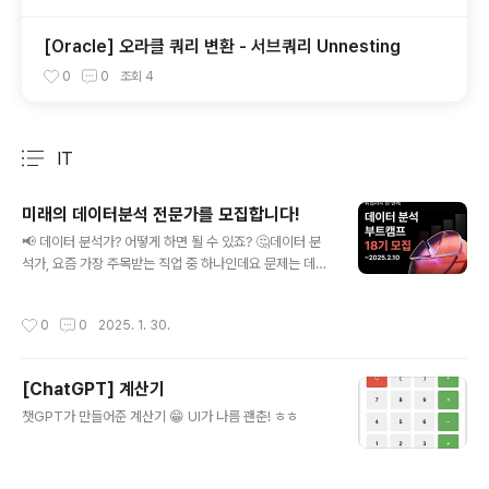
[Oracle] 오라클 쿼리 변환 - 서브쿼리 Unnesting
0
0
조회
4
IT
분류 전체보기
주요 글 목록
미래의 데이터분석 전문가를 모집합니다!
글 내용
📢 데이터 분석가? 어떻게 하면 될 수 있죠? 🤔데이터 분
석가, 요즘 가장 주목받는 직업 중 하나인데요 문제는 데이
터 분석가가 되고 싶다 라고 생각해도막상 어떻게 시작해
야 할지 막막한 분들이 많다는 거예요. 프로그래밍부터 배
작성시간
0
0
2025. 1. 30.
워야 하나? 아니면 통계를 공부해야 할까? 자~ 데이터 분
석가가 되기 위한 구체적인 준비 과정과 현실적인 조언이
필요하신 분들이라면 주목해 주세요!❗수강료 10,890,00
[ChatGPT] 계산기
0원 전액 무료❗내일배움카드 100% 지원❗월 최대 316,00
글 내용
0원 훈련비 지원까지✔️ 커널 아카데미에서 제공되는 혜택
챗GPT가 만들어준 계산기 😁 UI가 나름 괜춘! ㅎㅎ
들📌 데이터 분석의 핵심인 Python, SQL의 기본부터 실
무 까지 아우르는 커리큘럼📌 데이터 추출/가공/분석의 실
무 레벨 데이터 분석 📌 Tableau을 활용한 설득력 있는