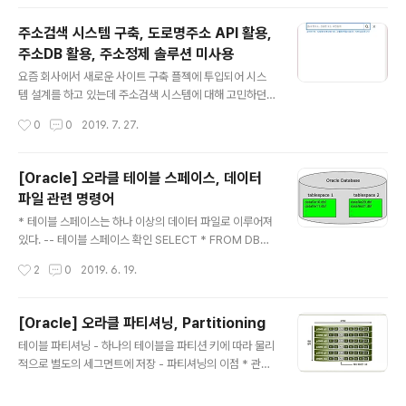
저는 7566 사번 JONES → 7566 사번 JONES의 매니
저는 7839 KING ▶ 7369
주소검색 시스템 구축, 도로명주소 API 활용,
주소DB 활용, 주소정제 솔루션 미사용
글 내용
요즘 회사에서 새로운 사이트 구축 플젝에 투입되어 시스
템 설계를 하고 있는데 주소검색 시스템에 대해 고민하던
중 신박한 정보가 있어 공유하고자 함물론 이미 알고 계신
작성시간
0
0
2019. 7. 27.
분들도 많을거라 생각되지만.. 사실 이전에 운영했던 사이
트나 더 이전에 운영했던 사이트 모두 주소정제 솔루션을
사용했어서 이번에도 막연하게 사용해야겠거니 생각하고
[Oracle] 오라클 테이블 스페이스, 데이터
있었는데 따져보니 굳이 돈 들이지 않고 오픈 API를 사용
파일 관련 명령어
해도 문제가 없을 것 같다는 생각이.. ▲ 제공되는 검색 UI,
글 내용
하단에 도로명주소 로고 변경 가능 도로명주소 개발자센터
* 테이블 스페이스는 하나 이상의 데이터 파일로 이루어져
https://www.juso.go.kr/addrlink/main.do?cPath=
있다. -- 테이블 스페이스 확인 SELECT * FROM DBA_
99MM 도로명주소 안내 시스템 - 주소 검색 관련 오픈 A
TABLESPACES;SELECT * FROM DBA_DATA_FIL
작성시간
2
0
2019. 6. 19.
PI 제공 (XML, JSON 형식 제공) - 당연한 말이지만 표..
ES; -- 테이블 스페이스 생성 CREATE TABLESPACE
[Tablespace Name] DATAFILE '데이터파일 경로\M
Y_DATA01.dbf' SIZE 30G AUTOEXTEND ON; --
[Oracle] 오라클 파티셔닝, Partitioning
USER에 테이블 스페이스 할당 ALTER USER [User Na
글 내용
테이블 파티셔닝 - 하나의 테이블을 파티션 키에 따라 물리
me] DEFAULT TABLESPACE [Tablespace Name]
적으로 별도의 세그먼트에 저장 - 파티셔닝의 이점 * 관리
QUOTA UNLIMITED ON [Tablespace Name] TE
적 측면 : 파티션 단위 백업, 추가, 삭제, 변경 * 성능적 측면
MPORARY TABLESPACE TEMP; -- 테이블이 속한
: 파티션 단위 조회 및 DML 수행 - 클러스터, IOT와 마찬
테이블 스페이스 확인 SELECT TAB..