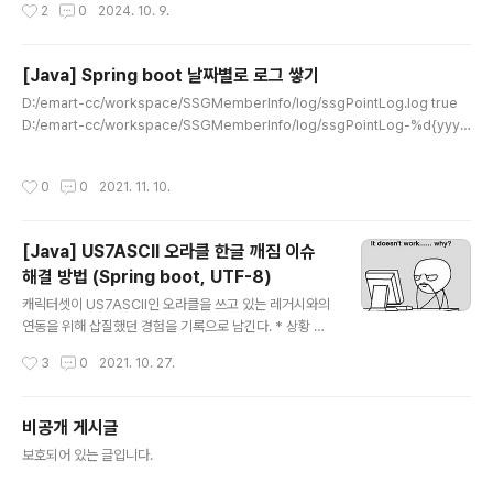
작성시간
2
0
2024. 10. 9.
데이터 분석/..
[Java] Spring boot 날짜별로 로그 쌓기
글 내용
D:/emart-cc/workspace/SSGMemberInfo/log/ssgPointLog.log true
D:/emart-cc/workspace/SSGMemberInfo/log/ssgPointLog-%d{yyyy
-MM-dd}.%i.log 100MB 10 %d{yyyy-MM-dd HH:mm:ss.SSS} %highlig
ht(%-5level) [ %cyan(%logger) ] : %msg%n ${DIR_SERVER}/ssgPoint
작성시간
0
0
2021. 11. 10.
Log.log true ${DIR_SERVER}/ssgPointLog-%d{yyyy-MM-dd}.%i.log 1
00MB 90 %d{yyyy-MM-dd HH:mm:ss.SSS} %highlight(%-5level) [ %c
yan(%logger) ] : %msg%n %d{yyyy-..
[Java] US7ASCII 오라클 한글 깨짐 이슈
해결 방법 (Spring boot, UTF-8)
글 내용
캐릭터셋이 US7ASCII인 오라클을 쓰고 있는 레거시와의
연동을 위해 삽질했던 경험을 기록으로 남긴다. * 상황 설
명 데이터를 가지고 오는 어플리케이션 : Java, Spring b
작성시간
3
0
2021. 10. 27.
oot, UTF-8 * 이 어플리케이션은 AWS EC2 서버에 올
라가 데이터 조회 API 역할을 하게 되며 이 API를 호출하
는 녀석은 AWS API Gateway에 등록되어 있는 Lambd
비공개 게시글
a임 여기서 최대의 난제는 한글이 깨진다는 거였고 구글링
글 내용
보호되어 있는 글입니다.
을 해본 결과 아래와 같은 방식으로 하면 된다는 글들이 많
았다. new String(str.getBytes("8859_1"), "UTF-