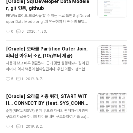
[Oracle] Sql Developer Data Modele
s Spring Tools 4 is the next generation of Sprin
r, git 연동, github
g tooling Largely rebuilt from scratch, Spring To
글 내용
ols 4 provides world-class support for develop
ERWin 없이도 모델링을 할 수 있는 무료 툴인 Sql Devel
ing Sprin..
oper Data Modeler git과 연동하여 내 짝꿍과 모델링
한 내용을 공유해보자. 이제 짝꿍과 협업하여 멋진 모델링
작성시간
0
0
2020. 4. 23.
을 하면 된다. 끝.
[Oracle] 오라클 Partition Outer Join,
파티션 아우터 조인 (10g부터 제공)
글 내용
처음에 보고 매우 헷갈렸다. 근데 몇번 실행해보니 감이 잡
히더라. 역시 백문이 불여일견이다. 우선 이름도 생소한 Pa
rtition Outer Join이 어떨 때 쓰이는지를 알아보자. 날짜
작성시간
5
1
2019. 8. 7.
별, 매체별 주문 테이블이 있다. 그리고 매체정보 테이블이
있다. 이 두 테이블을 JOIN하여 아래와 같은 결과를 도출
하고자 한다. 일단 MEDIA_NM이 빠짐없이 나와야하므로
[Oracle] 오라클 계층 쿼리, START WIT
드라이빙 테이블은 매체정보 테이블이 되겠다. 이 매체정
H... CONNECT BY (feat. SYS_CONNE
보 테이블을 OUTER JOIN 한다. 뭐랑? 주문 테이블을 O
글 내용
CT_BY_PATH 함수)
RD_DT 컬럼으로 그룹핑한 애들이랑.. 그러려면 주문 테이
순환(RECURSIVE) 관계 부모와 자식의 관계처럼 계층적
블을 ORD_DT 기준으로 PARTITION 해야 하므로 PAR
구조의 자료를 하나의 테이블 내에 구조화하여 기술 ex)
TITION BY 구문에는 ORD_DT 컬럼이 들어가게 된다. S
카테고리 테이블이나 조직도 테이블 7369 사번 SMITH
작성시간
4
1
2019. 8. 2.
ELECT TO_CHAR(ORD_DT, 'YYY..
의 매니저는 7902 사번 FORD → 7902 FORD의 매니