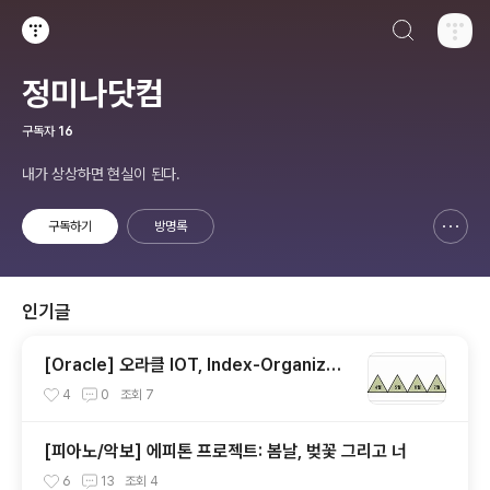
검색하기
티스토리
정미나닷컴
구독자
16
내가 상상하면 현실이 된다.
구독하기
방명록
신고하기 레이어
열기
인기글
[Oracle] 오라클 IOT, Index-Organized
Table, 클러스터 테이블
4
0
조회
7
[피아노/악보] 에피톤 프로젝트: 봄날, 벚꽃 그리고 너
6
13
조회
4