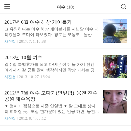
여수 (10)
2017년 6월 여수 해상 케이블카
그 유명하다는 여수 해상 케이블카를 지난달 여수 내
려갔을때 드디어 타보았다. 경로는 오동도 - 돌산공
원 왕복이고 출발지는 어디로 해도 무방하다. 개인적
사진첩
2017. 7. 1. 10:38
으로는 돌산공원에서 출발하여 오동도를 둘러보고
다시 돌산공원으로 돌아가는 루트를 추천 But.. 우리
는 아무 생각없이 오동도로 가서 표를 끊어버렸다
2013년 10월 여수
는..;; 표끊고 줄서서 기다리는 중 케이블카는 일반/크
일주일 특별휴가를 쓰고 다녀온 여수 늘 가기 전엔
리스탈 케빈 두종류가 있는데 일반은 말 그대로 일반
여기저기 갈 곳을 많이 생각하지만 막상 가서는 딩굴
케이블카에 사람을 7~8명씩 태우고 크리스탈은 바닥
대고만 온다는.. ㅎㅎㅎ ▼ 거의 4년만에 갔던 언덕에
사진첩
2013. 10. 27. 16:24
이 투명한 유리로 된 케이블카에 사람을 3~4명씩 태
바람 ▼ 끝등전망대 ▼ 숨바꼭질 ▼ 베란다 일출 ▼
운다. 단순하게 보면 크리스탈이 비싸고 좋아보이지
외출 ▼ 6천원 파르페 ▼ 까페밖 안둘리 ▼ 안둘리의
만 케이블카 배정이 일반 다섯대가 온 후 크리스탈
도촬 ▼ 안둘리가 델꼬온 방아깨비 ▼ 백야도 ▼ 휴
2012년 7월 여수 모다기(연잎밥), 웅천 친수
한대가 오는 식이어서 크리스탈의 대기열이 훨씬 더
가 끝.
공원 해수욕장
디게 줄어드는 경향이 있으니 이런점도 고려해야 할
▼ 엄마가 점심으로 사준 연잎밥 ▼ 말 그대로 상다
듯. 어쨌..
리 휘어질 듯.. 도심 한가운데 있는 인공 해변, 웅천
친수공원 아파트 촌 바로 앞에 해수욕장이 있는게 마
사진첩
2012. 8. 4. 00:12
냥 신기했던.. 시설도 꽤 좋았고 경치도 좋았는데 샤
워장이랑 주차장 모두 무료라 깜놀~ 심봤다!! ㅋㅋㅋ