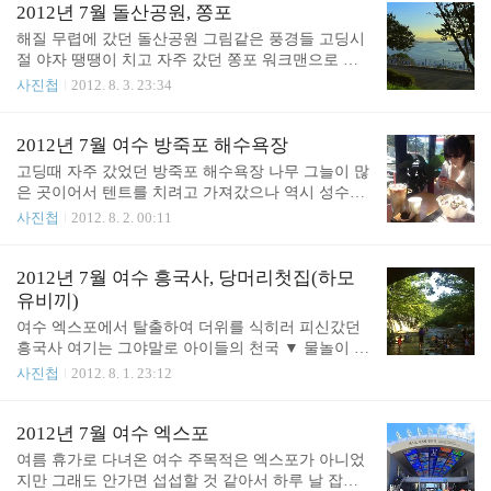
▼ 뙈약볕 속에 정신없이 놀다보면 깜둥이가 되는 것
2012년 7월 돌산공원, 쫑포
이 인지상정, 올해도 역시나.. ㅎㅎ ▼ 우리 옆에서 놀
해질 무렵에 갔던 돌산공원 그림같은 풍경들 고딩시
던 귀여운 강아지들~ 엄마와 아기
절 야자 땡땡이 치고 자주 갔던 쫑포 워크맨으로 노
래를 들으며 바다를 보던 기억 ▼ 레알 하의실종 같
사진첩
2012. 8. 3. 23:34
지만 바지 입었음;;
2012년 7월 여수 방죽포 해수욕장
고딩때 자주 갔었던 방죽포 해수욕장 나무 그늘이 많
은 곳이어서 텐트를 치려고 가져갔으나 역시 성수기
라서인지 사람이 많아서 해수욕만 하고 텐트는 걍 넣
사진첩
2012. 8. 2. 00:11
어둠. ▼ 커피숍에서 바라본 해변 ▼ 주변 풍경
2012년 7월 여수 흥국사, 당머리첫집(하모
유비끼)
여수 엑스포에서 탈출하여 더위를 식히러 피신갔던
흥국사 여기는 그야말로 아이들의 천국 ▼ 물놀이 중
인 꼬꼬마들 ▼ 경치를 즐기며 아이스크림 먹는 모녀
사진첩
2012. 8. 1. 23:12
ㅋㅋ 저녁에 이모부가 장어 샤브샤브를 사준다고 해
서 갔던 당머리첫집 하모유비끼라고 하는데 처음 먹
어봤다. 먹느라 음식 사진은 찍지 못함; -_a- 막 건강
2012년 7월 여수 엑스포
해질 것 같은 느낌이 드는 맛이었다!! ㅋㅋ
여름 휴가로 다녀온 여수 주목적은 엑스포가 아니었
지만 그래도 안가면 섭섭할 것 같아서 하루 날 잡아