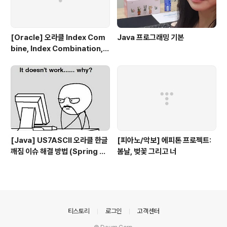
[Oracle] 오라클 Index Com
Java 프로그래밍 기본
bine, Index Combination,
인덱스 동시에 사용하기
[Java] US7ASCII 오라클 한글
[피아노/악보] 에피톤 프로젝트:
깨짐 이슈 해결 방법 (Spring bo
봄날, 벚꽃 그리고 너
ot, UTF-8)
의안내
티스토리
로그인
고객센터