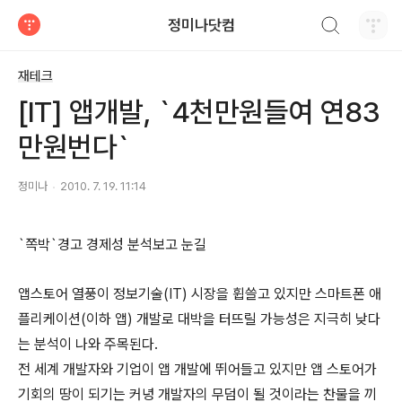
검색하기
정미나닷컴
티스토리
재테크
[IT] 앱개발, `4천만원들여 연83
만원번다`
정미나
2010. 7. 19. 11:14
`쪽박`경고 경제성 분석보고 눈길
앱스토어 열풍이 정보기술(IT) 시장을 휩쓸고 있지만 스마트폰 애
플리케이션(이하 앱) 개발로 대박을 터뜨릴 가능성은 지극히 낮다
는 분석이 나와 주목된다.
전 세계 개발자와 기업이 앱 개발에 뛰어들고 있지만 앱 스토어가
기회의 땅이 되기는 커녕 개발자의 무덤이 될 것이라는 찬물을 끼