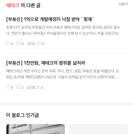
더보기
재테크
의 다른 글
[부동산] 1억으로 개발예정지 낙찰 받아 `횡재`
글 내용
호재 미리 알아내 우량물건 취득 부동산 재테크에도 철저한 준비와 공부는 필수
다. 전망이 좋다고 무턱대고 뛰어들었다간 낭패 보기 십상이다. 서울 강동구에
서 외식업체를 운영 중인 임◌◌씨(49·여)는 제대로 준비하고 발품도 팔아 재테
0
0
2010. 7. 11.
크에 성공한 케이스다. 사업에만 전념하던 그는 2006년부터 종잣돈으로 소형
주택 경매에 나섰다. 1년여에 걸쳐 차근차근 경매서적을 읽고 일주일에 한 번씩
입찰장을 찾아가 현장 분위기를 익혔다. 그러다가 마음에 쏙 드는 소액 물건을
[부동산] 1천만원, 재테크의 범위를 넓혀라
발견했다. 경기도 시흥시 뉴타운 호재를 갖고 있는 지하 다세대 주택이었다. 이
글 내용
물건은 대지 지분 44㎡, 건물 65㎡로 감정가 1억3500만원에서 3회 유찰돼
재테크라고 하면 우리는 흔히 저축, 주식, 펀드. 보험, 부동산 등을 떠올린다. 요
최저가가 6912만원까지 떨어진 상태였다. 전입신고를 마친 소액 임차인(전세
즘은 유/무료 재무컨설팅이 많은데. 이들의 조력을 받아 자신의 상황에 맞춘 재
보증금 3000만원..
무설계를 받는 사람들이 증가하고 있다. 친분이 있는 금융&재무 컨설턴트는 필
0
2
2010. 7. 6.
자에게 재력이 많을수록 부동산의 비중이 증가하고, 재력이 적을수록 부동산의
비중이 축소되는 경향이 짙다고 조언한다. 다른 재테크보다 부동산 재테크는 투
자비용이 많이 발생하는 것이 일반적이기 때문에 어쩌면 당연한 결과일수도 있
다. 그렇지만 부동산이라고 해서 항상 목돈이 필요한 것은 아니다. 1천만원 이하
의 소액으로도 투자할 수 있는 부동산이 많이 있으며, 저축, 주식, 펀드보다 더
이 블로그 인기글
높은 수익률이 나는 물건도 많다. 따라서 이제는 저축, 펀드 등에만 자산을 한정
해서 재테크하는 ..