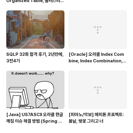
Organized Table, 클러스터
테이블
SQLP 32회 합격 후기, 2년만에,
[Oracle] 오라클 Index Com
3전4기
bine, Index Combination,
인덱스 동시에 사용하기
[Java] US7ASCII 오라클 한글
[피아노/악보] 에피톤 프로젝트:
깨짐 이슈 해결 방법 (Spring bo
봄날, 벚꽃 그리고 너
ot, UTF-8)