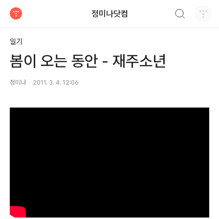
검색하기
정미나닷컴
티스토리
일기
봄이 오는 동안 - 재주소년
정미나
2011. 3. 4. 12:06