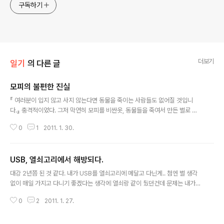
구독하기
더보기
일기
의 다른 글
모피의 불편한 진실
글 내용
『 여러분이 입지 않고 사지 않는다면 동물을 죽이는 사람들도 없어질 것입니
다.』 충격적이었다. 그저 막연히 모피를 비싼옷, 동물들을 죽여서 만든 별로 좋
지 않은 옷이라고만 생각했었는데.. 그럼에도 불구하고 예쁘긴 하다며 백화점
0
1
2011. 1. 30.
갈때마다 유심히 살펴보곤 했었는데.. 너구리를 쇠막대기로 때려 기절시킨 후
산채로 가죽을 벗겨내는 것을 보고 할 말을 잃었다. 반쯤 가죽을 벗겨내고 있을
때 의식이 돌아온 너구리가 자신의 몸을 보는 것을 보고 그만 화면에서 눈을 돌
USB, 열쇠고리에서 해방되다.
려버리고 말았다. 그런데 너무나 끔찍해 난 차마 볼 수조차 없었던 그 광경을 다
글 내용
른 너구리들은 자신의 차례를 기다리며 모두 지켜보고 있었다. 사람들이 참 잔
대강 2년쯤 된 것 같다. 내가 USB를 열쇠고리에 메달고 다닌게.. 첨엔 별 생각
인하다. 하지만 그렇다고 죽이는 사람들만을 천하에 몹쓸놈으로 치부해버리기
없이 매일 가지고 다니기 좋겠다는 생각에 열쇠랑 같이 뒀던건데 문제는 내가
엔 정말 말 그대로 불편한 진실..
심하게 덜렁거리고 뭔가를 잘 잊어버리는 애라는 거였다. 근 2년동안 대략 10
0
2
2011. 1. 27.
번 남짓 정도를 USB를 꽂아둔채로 퇴근한 것 같다. 늘 그것을 깨달았을 때는 사
무실로 되돌아가기엔 너무 늦은 시점이었고 다행스럽게도 그런날은 집주인이
바로바로 키를 빌려준 덕분에 별 어려움없이 집에 들어갈 수 있었다. 그러던 어