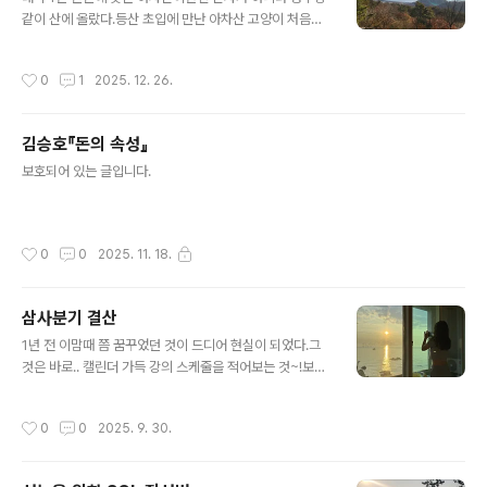
경제적인 걱정이 없었기도 하고정말 감사하게도 강의 요청
같이 산에 올랐다.등산 초입에 만난 아차산 고양이 처음엔
또한 많이 들어와진심 복 받은 2025년이었다고 생각된다.
등산이 처음인 정두가 힘들어하진 않을까 살짝 걱정도 했
(내년도 올해만큼만.. 🙏) 개를 키운적이 없는 사람은사랑
지만,, 웬걸나보다 잘 올라감기특한 내 강아지 의외로 크리
작성시간
0
1
2025. 12. 26.
하고 사랑 받는 것이 무엇인지 모른다.- 쇼..
스마스에 등산을 하시는 분들이 많아오고 가는 등산객분들
께 귀여움도 많이 받고같이 온 강아지 친구들도 많이 만났
던,, 정두야, 메리 크리스마스~ 🎄
김승호『돈의 속성』
글 내용
보호되어 있는 글입니다.
작성시간
0
0
2025. 11. 18.
삼사분기 결산
글 내용
1년 전 이맘때 쯤 꿈꾸었던 것이 드디어 현실이 되었다.그
것은 바로.. 캘린더 가득 강의 스케줄을 적어보는 것~!보통
한 달에 2주 정도 강의가 잡혔었는데9월에 처음으로 4주
연속 강의를 나가게 되어정말 이런 날도 오는구나.. 기분이
작성시간
0
0
2025. 9. 30.
좋았던~ (물론 개피곤하긴 했다 ㅎ)음.. 근데 이런 흐름이
라면 외부의도가 작동한다고 봐도 되는 걸까..?- 유선배 A
DsP 유튜브 강의 영상 업로드 (7월)- 한전KDN ADsP 강