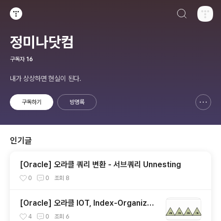
검색하기
티스토리
정미나닷컴
구독자
16
내가 상상하면 현실이 된다.
구독하기
방명록
신고하기 레이어
열기
인기글
[Oracle] 오라클 쿼리 변환 - 서브쿼리 Unnesting
0
0
조회
8
[Oracle] 오라클 IOT, Index-Organized
Table, 클러스터 테이블
4
0
조회
6