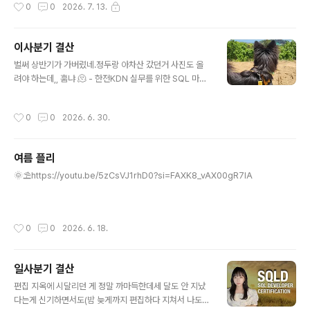
작성시간
0
0
2026. 7. 13.
이사분기 결산
글 내용
벌써 상반기가 가버렸네.정두랑 아차산 갔던거 사진도 올
려야 하는데,, 훔냐 🫠 - 한전KDN 실무를 위한 SQL 마스
터 강의 (3월~4월)- 엄마랑 남대문 쇼핑 (4월)- 신한투자
증권 프디아 7기 데이터베이스 강의 (4월)- 엄마랑 뮤지컬
작성시간
0
0
2026. 6. 30.
몽유도원 관람 (4월)- 신한 DS 데이터베이스 아키텍처 강
의 (4월)- 신한 DS AI를 활용한 SQL 튜닝 강의 (5월)- 종
합소득세 납부 (5월)- 여수 방문 (5월)- 인프런 데이터분
여름 플리
석 웨비나 (6월)- 효성FMS 데이터베이스 강의 (6월)- 홈
글 내용
앤서비스 AI 데이터 자동화 강의 (6월)- IBK 기업은행 SQ
🌞⛱️https://youtu.be/5zCsVJ1rhD0?si=FAXK8_vAX00gR7lA
L 품질관리 지표 기반 성능 튜닝 강의 (6월)- 한전KDN 데
이터 모델링 강의 (6월~7월)- YouTube 영상 3개 업로
드- 정두 산책 뮤지컬 몽유도..
작성시간
0
0
2026. 6. 18.
일사분기 결산
글 내용
편집 지옥에 시달리던 게 정말 까마득한데세 달도 안 지났
다는게 신기하면서도(밤 늦게까지 편집하다 지쳐서 나도