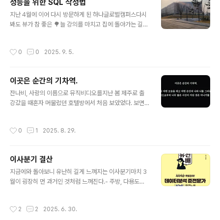
성능을 위한 SQL 작성법
의 (7월, 9월)- 신한DS 신입사원 연수 데이터베이스 강의
글 내용
(7월)- 숨고 과외 (7월 ~ 8월)- 엔코아 광고 영상 촬영 (7
지난 4월에 이어 다시 방문하게 된 하나글로벌캠퍼스다시
월, 8월)- LG 헬로비전 부트캠프 면접 심사 (7월)- 신한투
봐도 뷰가 참 좋은 🌳늘 강의를 마치고 집에 돌아가는 길은
자증권 프로디지털아카데미 데이터베이스 강의 (7월 ~ 8
기분이 몽글몽글하다.오늘도 수고하셨군요, 미나상
월)- 단테랑 야코 뮤지컬 (8월)- SQL ..
작성시간
0
0
2025. 9. 5.
이곳은 순간의 기차역.
글 내용
잔나비, 사랑의 이름으로 뮤직비디오를지난 봄 제주로 출
강갔을 때혼자 머물렀던 호텔방에서 처음 보았었다. 보면
서 생각했다.내가 만약 순간의 기차역으로 갈 수 있다면 어
떤 순간으로 갈지.. 매일 아침 눈을 뜨면오늘은 어떤 즐거운
작성시간
0
1
2025. 8. 29.
일들로 하루를 채워볼까..마냥 행복했던 시간들이내 인생
의 어느 순간에는 있었다는 사실만으로도참으로 축복이 아
닌가 자의로든 타의로든여러 순간역에서 헤어지게 된 나의
이사분기 결산
시절인연들이여,모두 행복하길. 그러다나는 너를 사랑하고
글 내용
너도 날 사랑하는이 시절을 기억해 그리 길진 못할 거야사
지금에와 돌아보니 유난히 길게 느껴지는 이사분기마치 3
랑의 이름으로
월이 굉장히 먼 과거인 것처럼 느껴진다.- 주방, 다용도실
대청소 (4월)- 단테 학부모 상담 (4월)- 하나금융그룹 SQ
L 튜닝 강의 (4월)- NCS 강사 등록 (4월)- SQL 튜닝 원
작성시간
2
2
2025. 6. 30.
고 중간 보고 (4월)- 단테랑 마인크래프트 영화 보러감 (5