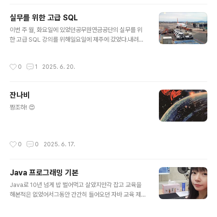
월)- 유선배 ADsP 책 검수 (5월)- 한전 KDN JAVA 프로
그래밍 강의 (5월)- 현대 오토에버 SQL 디브리핑 세션 (6
실무를 위한 고급 SQL
월)- 공무원 연금공단 고급 SQL 강의 (6월)- 한전 KDN
글 내용
데이터 모델링 강의 (6월)- 유선배 ADsP 책 출간 (6월)-
이번 주 월, 화요일에 있었던공무원연금공단의 실무를 위
온라인 강의 영상 검수, 문제 출제 (4월~6월)- YouTube
한 고급 SQL 강의를 위해일요일에 제주에 갔었다.내려가
영상 10개 업로드- 거의 매일 정두 산책- 자전거- 굿윌스
던 날 비가 왔었는데제주 공항에 착륙하던 순간비행기가
토어 기부
다시 수직 상승을 하더니기상 악화로 하늘에서 15분을 배
작성시간
0
1
2025. 6. 20.
회하는 바람에이러다 죽는건가 하는 생각을 잠깐 하긴 했
지만이내 현실은 내가 만드는 거라며나의 수호 천사에게
도와달라 간청했다. 수강생 분들이 집중하며 들어주셔서
잔나비
감사했던공무원연금공단 😌다음 일정 때문에강의가 끝나
글 내용
자마자 바로 올라와야해서점심 시간 산책이 제주 관광의
짱조하! 😍
전부였지만호텔에서 무한 반복으로 듣던 음악과창밖의 풍
경,오랜만에 느껴본 혼자라는 느낌까지아주 오래도록 기억
에 남을 시간이었다.
작성시간
0
0
2025. 6. 17.
Java 프로그래밍 기본
글 내용
Java로 10년 넘게 밥 벌어먹고 살았지만각 잡고 교육을
해본적은 없었어서그동안 간간히 들어오던 자바 교육 제안
을모두 정중히 거절했었는데이번에 처음으로 맘 먹고 기업
대상 교육을 해보았다.아무래도 처음이다보니 준비할 게